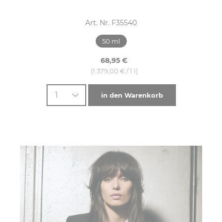
Art. Nr. F35540
50 ml
68,95 €
(1.379,00 € / 1 l)
1
in den Warenkorb