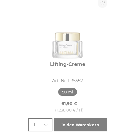
Lifting-Creme
Art. Nr. F35552
50 ml
61,90 €
(1.238,00 € / 1 l)
1
in den Warenkorb