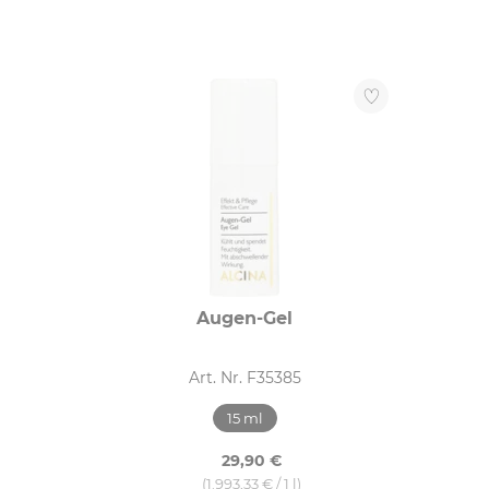
Trockenheit (2)
HAUTTYP
Empfindliche Haut (3)
Normale Haut (4)
Reife Haut (9)
Trockene Haut (2)
SERIE
Augen-Gel
Booster (4)
Art. Nr. F35385
Cashmere (3)
Effekt & Pflege (9)
15 ml
Empfindliche Haut (5)
29,90 €
Fettige Haut (2)
(1.993,33 € / 1 l)