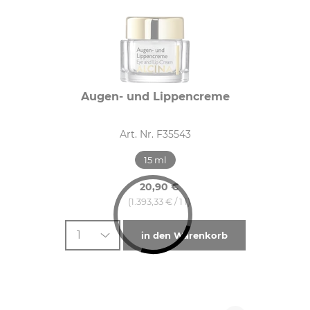
Augen- und Lippencreme
Art. Nr. F35543
15 ml
20,90 €
(1.393,33 € / 1 l)
1
in den Warenkorb