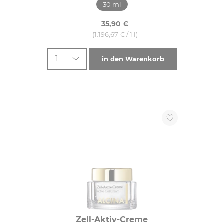
30 ml
35,90 €
(1.196,67 € / 1 l)
1
in den Warenkorb
Zell-Aktiv-Creme