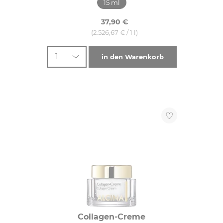
15 ml
37,90 €
(2.526,67 € / 1 l)
1
in den Warenkorb
Collagen-Creme