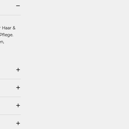
r Haar &
Pflege.
n,
erholen.
 SODIUM