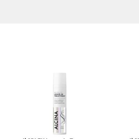
LAUROYL GLUTAMATE, LAURETH-2, HYDROLYZED VEGE
GLYCERYL OLEATE, CITRIC ACID, PANTHENOL, POLYQ
Auf dieser Skala werden die Produkte nach Feuchtigkeit 
ARGININE, ASPARTIC ACID, PCA, GLYCINE, ALANINE, SE
ganz gleich welche Bedürfnisse Ihr Haar hat. Ein hoher 
PHENYLALANINE, SODIUM BENZOATE, POTASSIUM SO
z.B. das Feuchtigkeits-Spray zur Vitalisierung trocken
ACETYLOCTAHYDRONAPHTHALENES, HEXYL CINNAMAL,
Pflegefaktor
1
2
3
4
5
6
7
8
9
Feuchtigkeitsfaktor
1
2
3
4
5
6
7
8
9