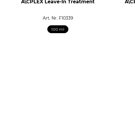
A\CPLEX Leave-In Treatment
A\C
Art. Nr. F10339
100 ml