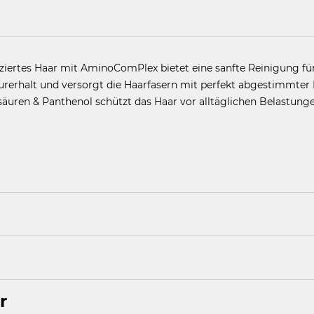
ziertes Haar mit AminoComPlex bietet eine sanfte Reinigung fü
urerhalt und versorgt die Haarfasern mit perfekt abgestimmter 
uren & Panthenol schützt das Haar vor alltäglichen Belastunge
en und aufschäumen. Gründlich ausspülen und bei Bedarf wied
eatment verwenden.
r
E, DISODIUM LAURETH SULFOSUCCINATE, SODIUM CHLORIDE,