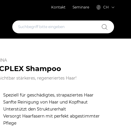
Kontakt
Seminare
CH
INA
\CPLEX Shampoo
sichtbar stärkeres, regeneriertes Haar!
Speziell für geschädigtes, strapaziertes Haar
Sanfte Reinigung von Haar und Kopfhaut
Unterstützt den Strukturerhalt
Versorgt Haarfasern mit perfekt abgestimmter
ALTE LADEN
Pflege