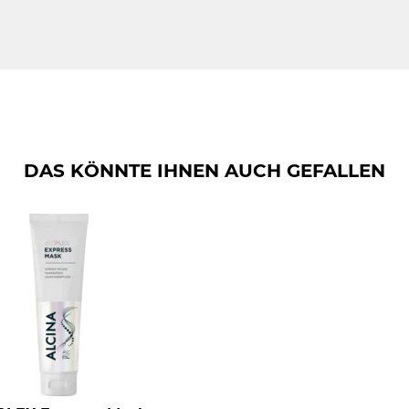
TABLE PROTEIN PG-PROPYL SILANETRIOL, COCO-GLUCOSIDE
UATERNIUM-10, PROPYLENE GLYCOL, SODIUM PCA, SODIUM LAC
und Pflege eingeordnet. So finden Sie die perfekte Pflege für Ih
RINE, VALINE, ISOLEUCINE, PROLINE, THREONINE, HISTIDINE,
Feuchtigkeits-Wert steht für ein stark feuchtigkeitsspendendes 
RBATE, PARFUM, TETRAMETHYL
er, müder Haare mit dem Wert 9.
 LINALOOL, BENZYL BENZOATE, LIMONENE.
10
DAS KÖNNTE IHNEN AUCH GEFALLEN
10