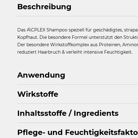
Beschreibung
Das A\CPLEX Shampoo speziell für geschädigtes, strapa
Kopfhaut. Die besondere Formel unterstützt den Strukt
Der besondere Wirkstoffkomplex aus Proteinen, Aminosä
reduziert Haarbruch & verleiht intensive Feuchtigkeit.​
Anwendung
Wirkstoffe
A\CPLEX Shampoo gleichmäßig im feuchten Haar verteil
Als komplettes Pflegesystem mit A\CPLEX Leave-In Tr
Inhaltsstoffe / Ingredients
Aminosäuren
,
Panthenol
Pflege- und Feuchtigkeitsfakto
AQUA, SODIUM LAURETH SULFATE, PEG-3 DISTEARAT