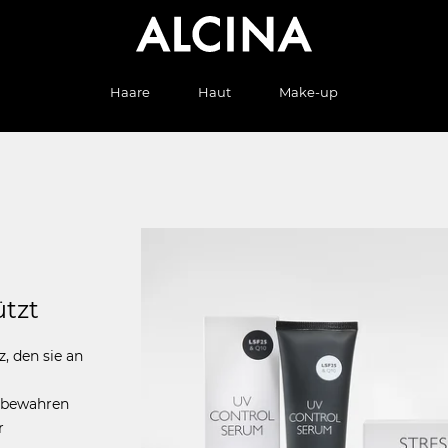
Haare
Haut
Make-up
ützt
z, den sie an
 bewahren
r