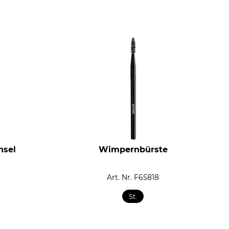
nsel
Wimpernbürste
Art. Nr. F65818
St.