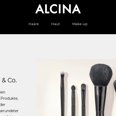
Haare
Haut
Make-up
 & Co.
ien
 Produkte,
der
bgerundeter