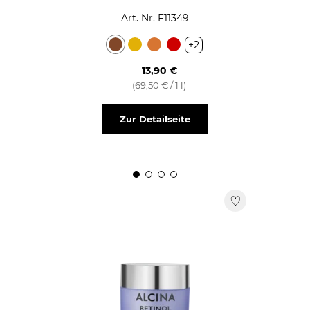
Art. Nr. F11349
+2
13,90 €
(69,50 € / 1 l)
Zur Detailseite