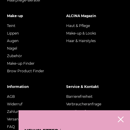
Haarpflege-Berater
Make-up
ALCINA Magazin
Teint
Haut & Pflege
Lippen
Make-up & Looks
Augen
Haar & Hairstyles
Nägel
Zubehör
Make-up Finder
Brow Product Finder
Information
Service & Kontakt
AGB
Barrierefreiheit
Widerruf
Verbraucheranfrage
Zahlung
Händleranfrage
Versand
Kosmetik Café
FAQ
Wirkstofflexikon