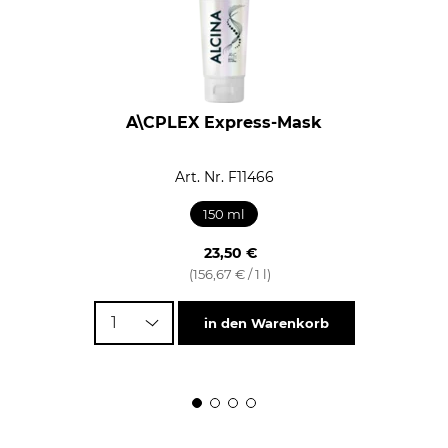
A\CPLEX Express-Mask
Art. Nr. F11466
150 ml
23,50 €
(156,67 € / 1 l)
1
in den Warenkorb