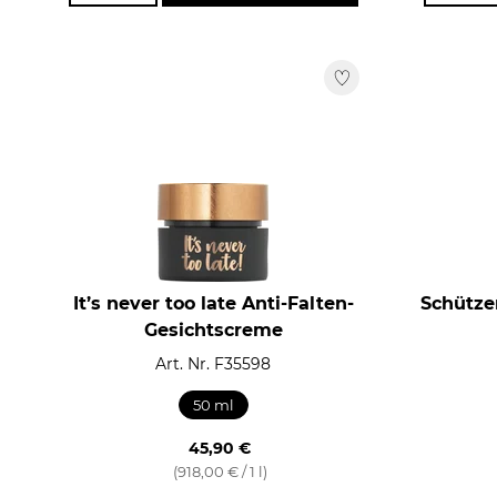
It’s never too late Anti-Falten-
Schütze
Gesichtscreme
Art. Nr. F35598
50 ml
45,90 €
(918,00 € / 1 l)