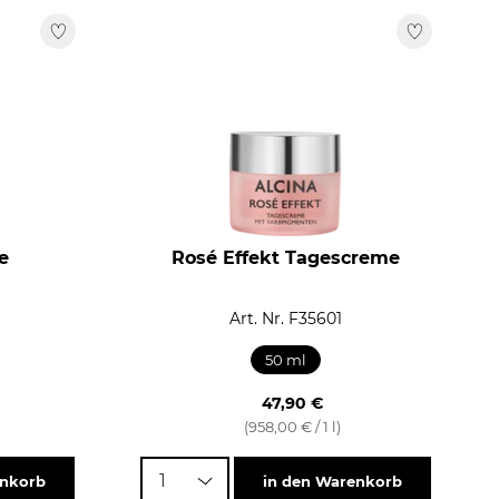
e
Rosé Effekt Tagescreme
Art. Nr. F35601
50 ml
47,90 €
(958,00 € / 1 l)
1
enkorb
in den Warenkorb