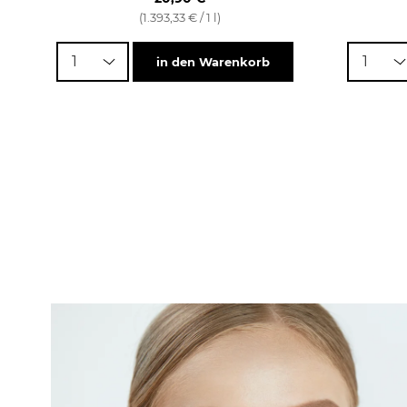
(1.393,33 € / 1 l)
1
1
in den Warenkorb