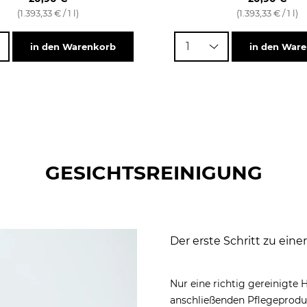
(1.393,33 € / 1 l)
(1.393,33 € / 1 l)
1
in den Warenkorb
in den War
GESICHTS­REINIGUNG
Der erste Schritt zu ein
Nur eine richtig gereinigte H
anschließenden Pflegeprodu