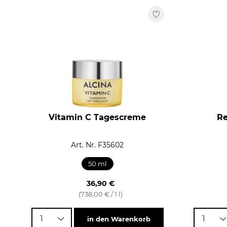
Vitamin C Tagescreme
Re
Art. Nr. F35602
50 ml
36,90 €
(738,00 € / 1 l)
1
1
in den Warenkorb