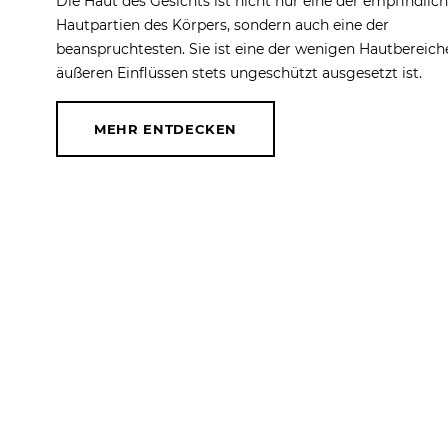
Die Haut des Gesichts ist nicht nur eine der empfindlic
Hautpartien des Körpers, sondern auch eine der
beanspruchtesten. Sie ist eine der wenigen Hautbereiche
äußeren Einflüssen stets ungeschützt ausgesetzt ist.
MEHR ENTDECKEN