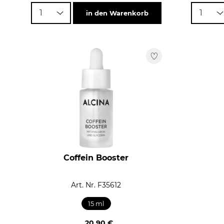
1
1
in den Warenkorb
Coffein Booster
Art. Nr. F35612
15 ml
20,90 €