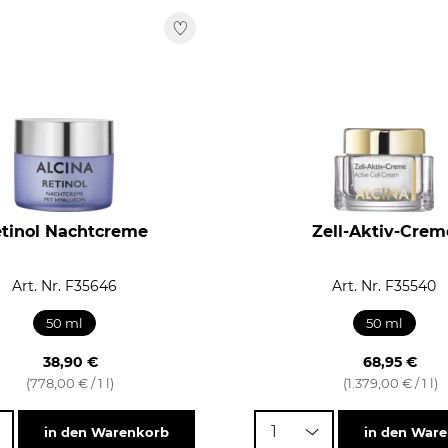
tinol Nachtcreme
Zell-Aktiv-Crem
Art. Nr. F35646
Art. Nr. F35540
50 ml
50 ml
38,90 €
68,95 €
(778,00 € / 1 l)
(1.379,00 € / 1 l)
1
in den Warenkorb
in den War