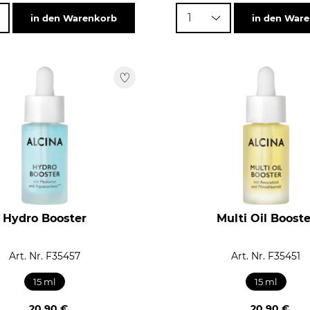
1
in den Warenkorb
in den War
Hydro Booster
Multi Oil Booste
Art. Nr. F35457
Art. Nr. F35451
15 ml
15 ml
20,90 €
20,90 €