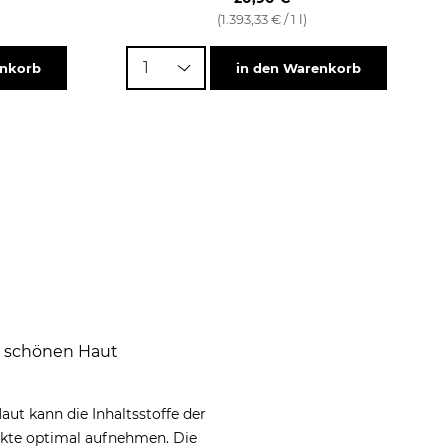
(1.393,33 € / 1 l)
1
enkorb
in den Warenkorb
er schönen Haut
aut kann die Inhaltsstoffe der
kte optimal aufnehmen. Die