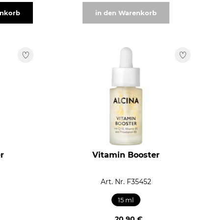
enkorb
in den Warenkorb
r
Vitamin Booster
Art. Nr. F35452
15 ml
20,90 €