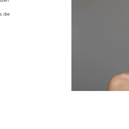
hsten
, die