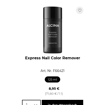
Express Nail Color Remover
Art. Nr. F66421
125 ml
8,95 €
(71,60 € / 1 l)
1