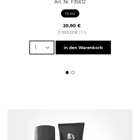
Art. Nr. F35612
15 ml
20,90 €
(1.393,33 € / 1 l)
1
in den Warenkorb