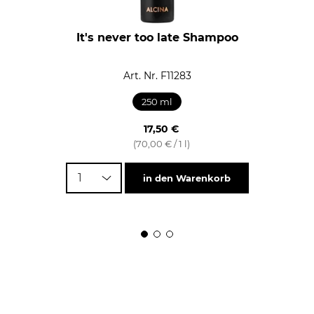
It's never too late Shampoo
Art. Nr. F11283
250 ml
17,50 €
(70,00 € / 1 l)
1
in den Warenkorb