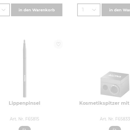
1
in den Warenkorb
in den Wa
Lippenpinsel
Kosmetikspitzer mit
Art. Nr. F65815
Art. Nr. F6583
St.
St.