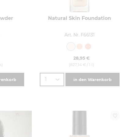
owder
Natural Skin Foundation
3
Art. Nr. F66131
28,95 €
k)
(827,14 € / 1 l)
1
renkorb
in den Warenkorb