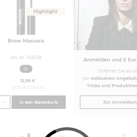
Highlight
Brow Mascara
Art. Nr. F66129
Anmelden und 5 Eur
St.
Erfahren Sie als e
von
exklusiven
Angebot
12,95 €
Tricks
und
Produktne
(12,95 € / 1 Stück)
Zur Anmeldun
in den Warenkorb