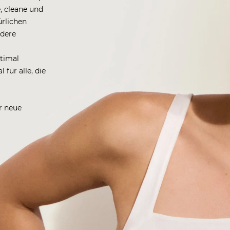
, cleane und
rlichen
ndere
ptimal
ür alle, die
r neue