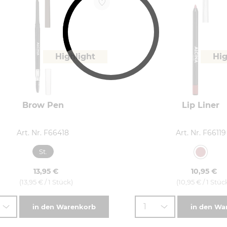
Highlight
Hig
Brow Pen
Lip Liner
Art. Nr. F66418
Art. Nr. F66119
St.
13,95 €
10,95 €
(13,95 € / 1 Stück)
(10,95 € / 1 Stüc
1
in den Warenkorb
in den Wa