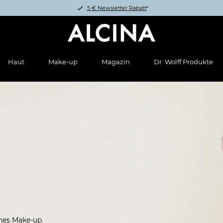
5 € Newsletter Rabatt
*
Haut
Make-up
Magazin
Dr. Wolff Produkte
rnes Make-up