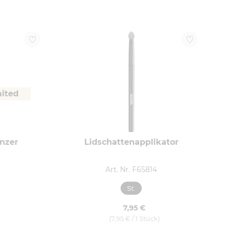
mited
nzer
Lidschattenapplikator
8
Art. Nr. F65814
St.
7,95 €
(7,95 € / 1 Stück)