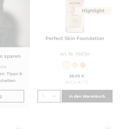
Highlight
Perfect Skin Foundation
Art. Nr. F66134
o sparen
rste
en
,
Tipps &
28,95 €
uheiten
.
(827,14 € / 1 l)
1
g
in den Warenkorb