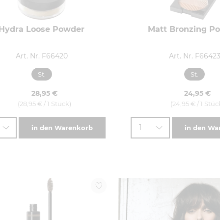
Hydra Loose Powder
Matt Bronzing P
Art. Nr. F66420
Art. Nr. F6642
St.
St.
28,95 €
24,95 €
(28,95 € / 1 Stück)
(24,95 € / 1 Stüc
1
in den Warenkorb
in den Wa