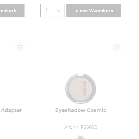
1
renkorb
in den Warenkorb
 Adapter
Eyeshadow Cosmic
3
Art. Nr. F66092