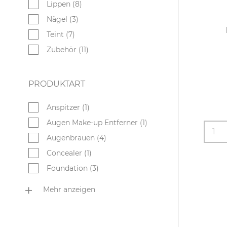
Lippen (8)
Nägel (3)
Teint (7)
Zubehör (11)
PRODUKTART
Anspitzer (1)
Augen Make-up Entferner (1)
1
Augenbrauen (4)
Concealer (1)
Foundation (3)
Kajal (2)
Lidschatten (5)
Lip Gloss (2)
Lip Liner (2)
Lippenstift (4)
Make-up Schwamm (1)
Mascara (3)
Nagellack (2)
Nagellackentferner (1)
Pinsel (8)
Puder (1)
Rouge (2)
Wimpernbürste (1)
Mehr anzeigen