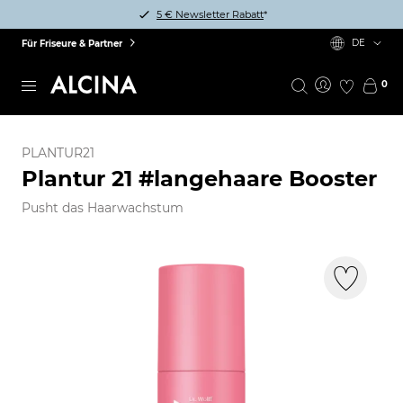
5 € Newsletter Rabatt
*
DE
Für Friseure & Partner
0
PLANTUR21
Plantur 21 #langehaare Booster
Pusht das Haarwachstum