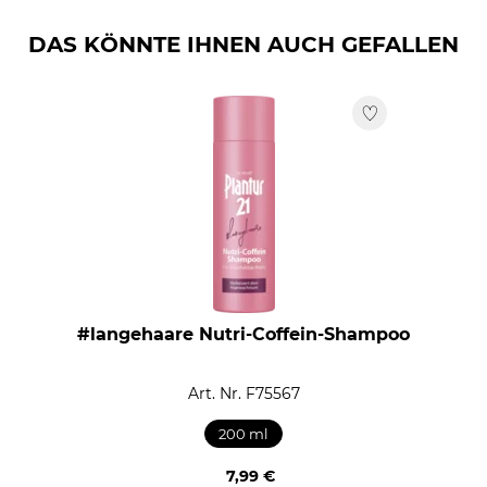
ISOMETHYL IONONE, CITRUS AURANTIUM PEEL OIL,
DAS KÖNNTE IHNEN AUCH GEFALLEN
TRIMETHYLCYCLOPENTENYL METHYLISOPENTENOL.
#langehaare Nutri-Coffein-Shampoo
Art. Nr. F75567
200 ml
7,99 €