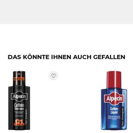
DIUM LAURETH SULFOSUCCINATE, SODIUM CHLORIDE, SODIU
20 METHYL GLUCOSE DIOLEATE, HYDROLYZED WHEAT PROTEIN,
OL, PEG-40 HYDROGENATED CASTOR OIL, POLYQUATERNIUM-7,
OL, VEGETABLE OIL, POTASSIUM SORBATE, SODIUM BENZOAT
60730.
DAS KÖNNTE IHNEN AUCH GEFALLEN