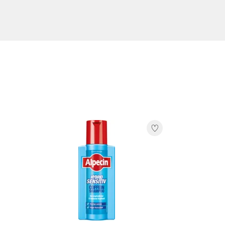
Coffein
AQUA, SODIUM LAURETH SULFATE, LAURETH-2, DISO
LAUROYL GLUTAMATE, CAFFEINE, PANTHENOL, PEG-1
ACID, SODIUM CITRATE, PROPYLENE GLYCOL, MENTH
DISODIUM EDTA, ZINC PCA, NIACINAMIDE, TOCOPHER
PHENOXYETHANOL, PARFUM, LIMONENE, CI 42090, CI 