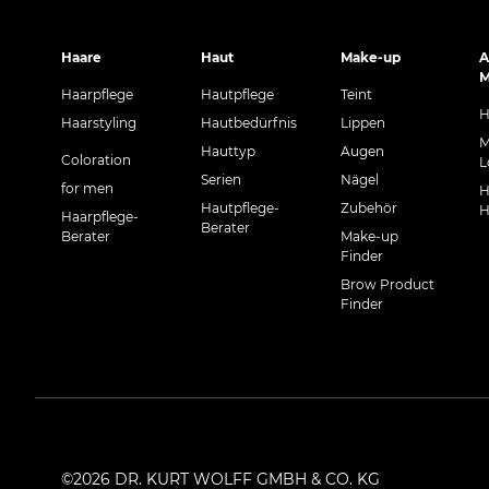
Haare
Haut
Make-up
A
M
Haarpflege
Hautpflege
Teint
H
Haarstyling
Hautbedürfnis
Lippen
M
Hauttyp
Augen
Coloration
L
Serien
Nägel
for men
H
Hautpflege-
Zubehör
H
Haarpflege-
Berater
Berater
Make-up
Finder
Brow Product
Finder
©2026 DR. KURT WOLFF GMBH & CO. KG