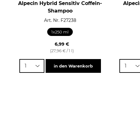
Alpecin Hybrid Sensitiv Coffein-
Alpec
Shampoo
Art. Nr. F27238
1x250 ml
6,99 €
(27,96 € / 1 l)
1
1
in den Warenkorb