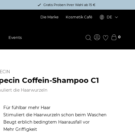
Gratis Proben Ihrer Wahl ab 15 €
Die Marke
Kosmetik Café
DE
0
Events
ECIN
pecin Coffein-Shampoo C1
uliert die Haarwurzeln
Für fühlbar mehr Haar
Stimuliert die Haarwurzeln schon beim Waschen
Beugt erblich bedingtem Haarausfall vor
Mehr Griffigkeit