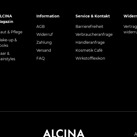
LCINA
Information
Service & Kontakt
Widerr
agazin
AGB
Barrierefreiheit
Vertra
aut & Pflege
widerr
Widerruf
Verbraucheranfrage
ake-up &
Zahlung
Händleranfrage
ooks
Versand
Kosmetik Café
aar &
FAQ
Wirkstofflexikon
airstyles