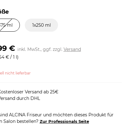
öße
375 ml
1x250 ml
99 €
inkl. MwSt., ggf. zzgl.
Versand
64 € / 1 l)
ll nicht lieferbar
Kostenloser Versand ab 25€
Versand durch DHL
sind ALCINA Friseur und möchten dieses Produkt für
n Salon bestellen?
Zur Professionals Seite