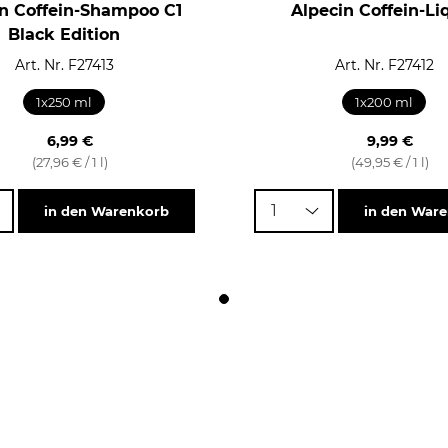
in Coffein-Shampoo C1
Alpecin Coffein-Li
Black Edition
Art. Nr. F27413
Art. Nr. F27412
1x250 ml
1x200 ml
6,99 €
9,99 €
(27,96 € / 1 l)
(49,95 € / 1 l)
1
in den Warenkorb
in den War