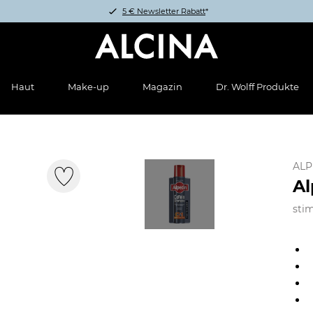
5 € Newsletter Rabatt
*
Haut
Make-up
Magazin
Dr. Wolff Produkte
ALP
Al
stim