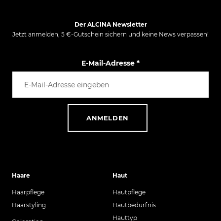
1
2
3
4
5
6
7
8
9
Der ALCINA Newsletter
10
Jetzt anmelden, 5 €-Gutschein sichern und keine News verpassen!
E-Mail-Adresse
*
ANMELDEN
Haare
Haut
Haarpflege
Hautpflege
Haarstyling
Hautbedürfnis
Hauttyp