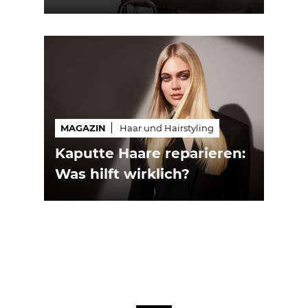
MAGAZIN
Haar und Hairstyling
Kaputte Haare reparieren:
Was hilft wirklich?