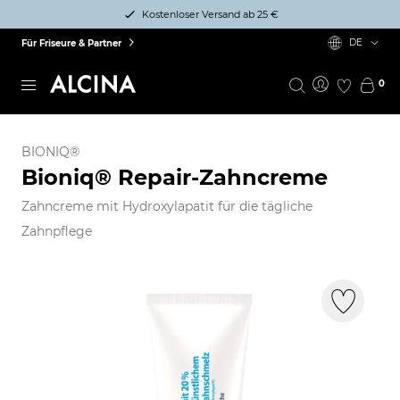
Kostenloser Versand ab 25 €
DE
Für Friseure & Partner
0
BIONIQ®
Bioniq® Repair-Zahncreme
Zahncreme mit Hydroxylapatit für die tägliche
Zahnpflege