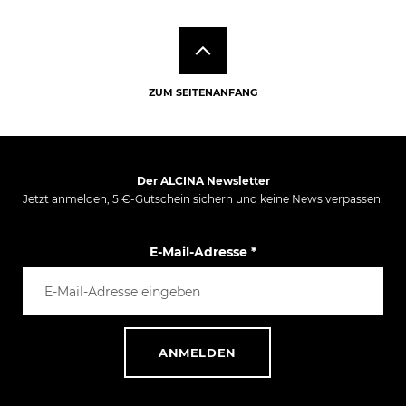
Beim Zähneputzen werden mikroskopisch kleine Defekte
METHYLPARABEN, SODIUM BENZOATE, BENZYL
verschlossen und die Zahnschmelzoberfläche repariert.
ALCOHOL, LIMONENE.
Durch die tägliche Verwendung fühlen sich die Zähne
nicht nur glatter an, sie bleiben auch länger sauber, da
Bakterien, die in jeder gesunden Mundflora vorkommen,
ZUM SEITENANFANG
deutlich weniger an der Zahnoberfläche haften bleiben.
So wird die Neubildung von Zahnbelag und Zahnstein
reduziert und Karies vorgebeugt.
Der ALCINA Newsletter
Jetzt anmelden, 5 €-Gutschein sichern und keine News verpassen!
Mehr Informationen zur
Marke Bioniq® Repair-Zahnpflege - mit künstlichem
E-Mail-Adresse
*
Zahnschmelz
ANMELDEN