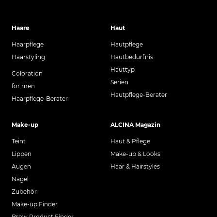
Haare
Haut
Haarpflege
Hautpflege
Haarstyling
Hautbedürfnis
Hauttyp
Coloration
Serien
for men
Hautpflege-Berater
Haarpflege-Berater
Make-up
ALCINA Magazin
Teint
Haut & Pflege
Lippen
Make-up & Looks
Augen
Haar & Hairstyles
Nägel
Zubehör
Make-up Finder
Brow Product Finder