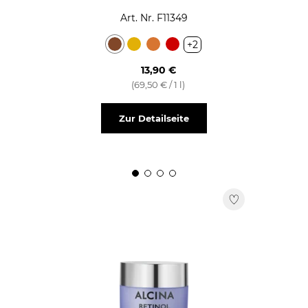
Art. Nr. F11349
+2
13,90 €
(69,50 € / 1 l)
Zur Detailseite