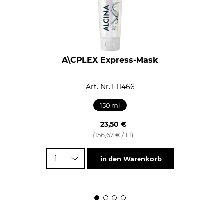
A\CPLEX Express-Mask
Art. Nr. F11466
150 ml
23,50 €
(156,67 € / 1 l)
1
in den Warenkorb