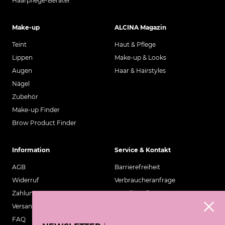
Haarpflege-Berater
Make-up
ALCINA Magazin
Teint
Haut & Pflege
Lippen
Make-up & Looks
Augen
Haar & Hairstyles
Nägel
Zubehör
Make-up Finder
Brow Product Finder
Information
Service & Kontakt
AGB
Barrierefreiheit
Widerruf
Verbraucheranfrage
Zahlung
Händleranfrage
Versand
Kosmetik Café
FAQ
Wirkstofflexikon