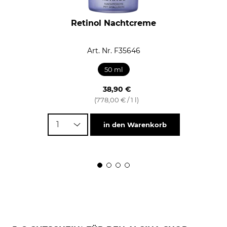
Retinol Nachtcreme
Art. Nr. F35646
50 ml
38,90 €
(778,00 € / 1 l)
1
in den Warenkorb