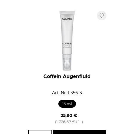
Coffein Augenfluid
Art. Nr. F35613
15 ml
25,90 €
(1.726,67 € / 1 l)