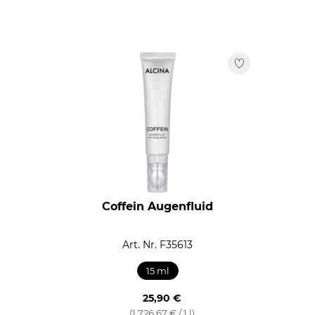
Coffein Augenfluid
Art. Nr. F35613
15 ml
25,90 €
(1.726,67 € / 1 l)