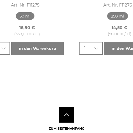
Art. Nr. F11275
Art. Nr. F11276
50 ml
250 ml
16,90 €
14,50 €
(338,00 € / 1 l)
(58,00 € / 1 l)
1
in den Warenkorb
in den Wa
ZUM SEITENANFANG