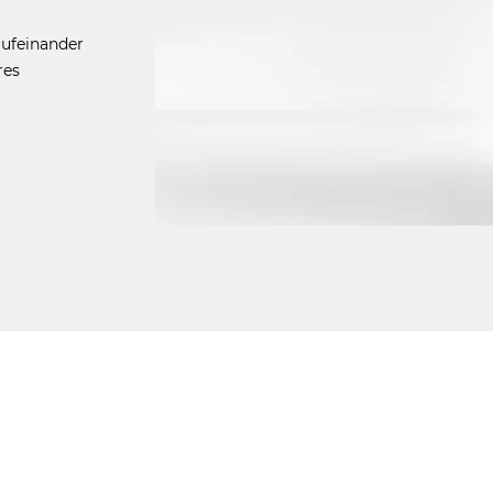
ufeinander
res