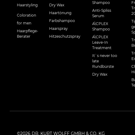
Shampoo
F
Haarstyling
Dry Wax
T
Anti-Spliss
Haartönung
2
Coloration
Serum
Farbshampoo
T
for men
A\CPLEX
g
Haarspray
Shampoo
Haarpflege-
Sp
Berater
Hitzeschutzspray
A\CPLEX
T
Leave-In
B
Treatment
T
It`s never too
E
late
Rundbürste
C
H
Dry Wax
B
T
©2026 DR. KURT WOLFF GMBH & CO. KG