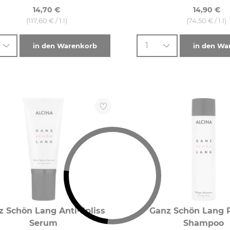
14,70 €
14,90 €
(117,60 € / 1 l)
(74,50 € / 1 l)
1
in den Warenkorb
in den Wa
z Schön Lang Anti-Spliss
Ganz Schön Lang P
Serum
Shampoo