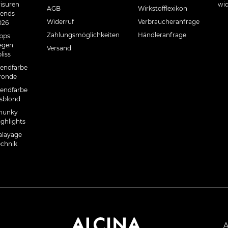
risuren
wid
AGB
Wirkstofflexikon
rends
Widerruf
Verbraucheranfrage
026
Zahlungsmöglichkeiten
Händleranfrage
ipps
egen
Versand
liss
rendfarbe
ronde
rendfarbe
isblond
hunky
ighlights
alayage
echnik