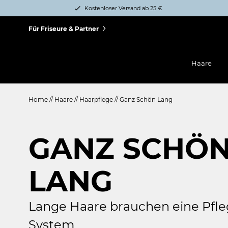
Kostenloser Versand ab 25 €
Für Friseure & Partner
Haare
Home
//
Haare
//
Haarpflege
//
Ganz Schön Lang
GANZ SCHÖ
LANG
Lange Haare brauchen eine Pfle
System