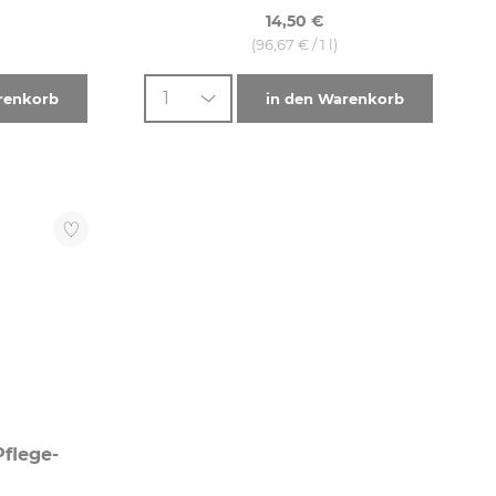
14,50 €
(96,67 € / 1 l)
1
renkorb
in den Warenkorb
flege-