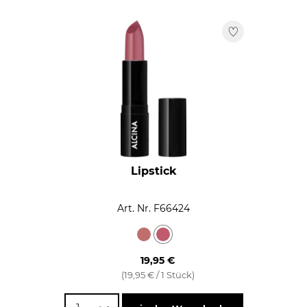
zusätzliche Fülle. Schließlich ist es wichtig, die
ist, wenn Sie dramatischere, auffälligere Lippen
Lippenkontur genau zu betonen, da dies den Lippen ein
wünschen. Die Wahl zwischen hell oder dunkel hängt
jugendliches und definiertes Aussehen verleiht.
also von Ihrem persönlichen Stil und den gewünschten
Effekten ab. Experimentieren Sie einfach und finden Sie
heraus, welcher Look am besten zu Ihnen und Ihrem
Lippenstift passt.
Wenn Sie eine saubere Lippenkontur exakt in der Farbe
von Ihrem Lippenstift ziehen wollen, ist ein
professioneller Lippenpinsel
der Helfer in der Not. Er
hilft nicht nur beim Konturieren der Lippen, sondern
Lipstick
kann auch ideal zum Verblenden der Farbe eingesetzt
werden.
Art. Nr. F66424
19,95 €
(19,95 € / 1 Stück)