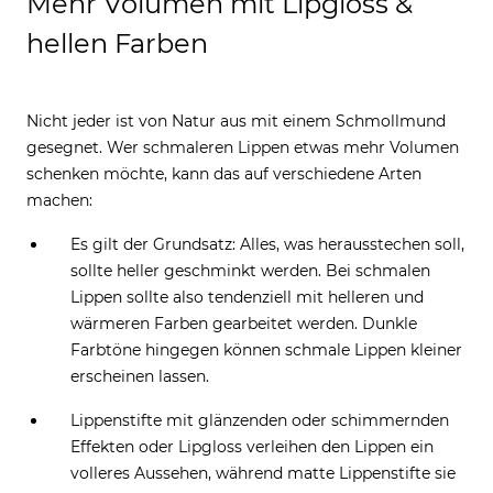
Mehr Volumen mit Lipgloss &
Rosenholz
oder Pink um einen ausdrucksstarken Look
hellen Farben
zu kreieren.
Neutralere Farbtöne wie ein
Lippenstift im angesagten Toffee-Ton
, zarten Rosé oder
Nicht jeder ist von Natur aus mit einem Schmollmund
Pfirsich eignen sich ideal, um einen natürlichen und
gesegnet. Wer schmaleren Lippen etwas mehr Volumen
eleganten Look zu erzielen. Hier kann auch zu einer
schenken möchte, kann das auf verschiedene Arten
leichten Textur gegriffen werden, welche Pflege mit
machen:
Farbe vereint und dadurch ein idealer Begleiter im Alltag
Es gilt der Grundsatz: Alles, was herausstechen soll,
ist.
sollte heller geschminkt werden. Bei schmalen
Lippen sollte also tendenziell mit helleren und
wärmeren Farben gearbeitet werden. Dunkle
Farbtöne hingegen können schmale Lippen kleiner
erscheinen lassen.
Lippenstifte mit glänzenden oder schimmernden
Effekten oder Lipgloss verleihen den Lippen ein
volleres Aussehen, während matte Lippenstifte sie