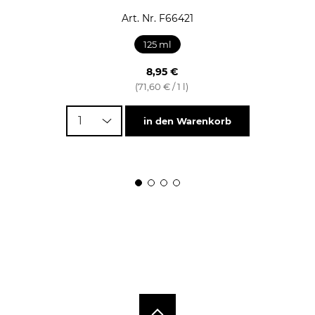
Art. Nr. F66421
125 ml
8,95 €
(71,60 € / 1 l)
1
in den Warenkorb