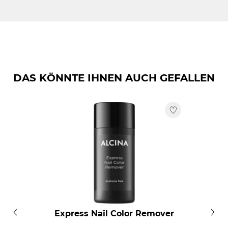
zur Spitze auftragen. Die flache Form des Pinsels
BUTYL ACETATE, ETHYL ACETATE, NITROCELLULOSE,
ermöglicht eine saubere, gleichmäßige Verteilung ohne
ADIPIC ACID/NEOPENTYL GLYCOL/TRIMELLITIC
Streifenbildung – auch entlang der Nagelränder. Für ein
ANHYDRIDE COPOLYMER, ISOPROPYL ALCOHOL,
intensives Farbergebnis kann eine zweite Schicht
ACETYL TRIBUTYL CITRATE, MICA, STEARALKONIUM
aufgetragen werden.
BENTONITE, ACRYLATES COPOLYMER, N-BUTYL
ALCOHOL, BENZOPHENONE-1, SILICA, POLYVINYL
DAS KÖNNTE IHNEN AUCH GEFALLEN
BUTYRAL, ALUMINA, TRIMETHYLPENTANEDIYL
DIBENZOATE, TIN OXIDE, SORBIC ACID, CI 77891, CI
19140, CI 15850.
Express Nail Color Remover