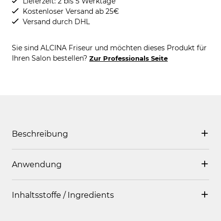
Lieferzeit: 2 bis 5 Werktage
Kostenloser Versand ab 25€
Versand durch DHL
Sie sind ALCINA Friseur und möchten dieses Produkt für
Ihren Salon bestellen?
Zur Professionals Seite
Beschreibung
Anwendung
Der Nagellack zaubert brillante, intensiv deckende und
langanhaltende Farben auf die Nägel. Der speziell
geformte Pinsel passt sich der Nagelform optimal an
Inhaltsstoffe / Ingredients
Den speziell geformten Pinsel mit der flachen Seite
und erleichtert das Lackieren der Nägel. Für ein
aufsetzen und den Lack gleichmäßig vom Nagelbett bis
professionelles Ergebnis nach nur einem Farbauftrag.