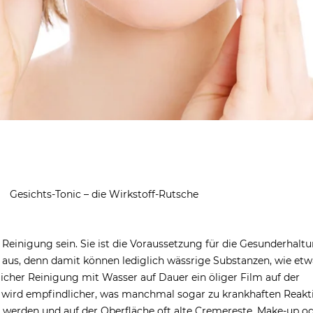
Gesichts-Tonic – die Wirkstoff-Rutsche
 Reinigung sein. Sie ist die Voraussetzung für die Gesunderhalt
ht aus, denn damit können lediglich wässrige Substanzen, wie et
licher Reinigung mit Wasser auf Dauer ein öliger Film auf der
ut wird empfindlicher, was manchmal sogar zu krankhaften Reak
 werden und auf der Oberfläche oft alte Cremereste, Make-up o