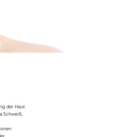
ung der Haut
wa Schweiß,
tionen
der