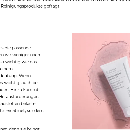
e Reinigungsprodukte gefragt.
es die passende
en wir weniger nach.
so wichtig wie das
 einem
edeutung. Wenn
s wichtig, auch bei
hauen. Hinzu kommt,
 Herausforderungen
hadstoffen belastet
 ihn einatmet, sondern
net, denn sie bringt