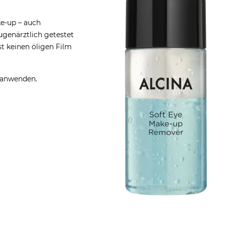
ke-up – auch
ugenärztlich getestet
st keinen öligen Film
d anwenden.