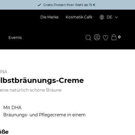
Gratis Proben Ihrer Wahl ab 15 €
Die Marke
Kosmetik Café
DE
0
Events
INA
lbstbräunungs-Creme
eine natürlich schöne Bräune
Mit DHA
Bräunungs- und Pflegecreme in einem
öße