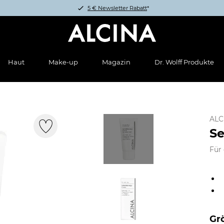
5 € Newsletter Rabatt
*
Haut
Make-up
Magazin
Dr. Wolff Produkte
ALC
Se
Für 
Gr