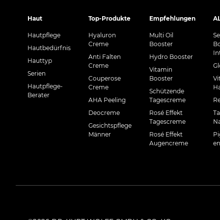
Haut
Top-Produkte
Empfehlungen
A
Hautpflege
Hyaluron
Multi Oil
Se
Creme
Booster
Bo
Hautbedürfnis
In
Anti Falten
Hydro Booster
Hauttyp
Creme
Gl
Vitamin
Serien
Couperose
Booster
Vi
Hautpflege-
Creme
H
Schützende
Berater
AHA Peeling
Tagescreme
Re
Deocreme
Rosé Effekt
Ta
Tagescreme
N
Gesichtspflege
Männer
Rosé Effekt
Pi
Augencreme
en