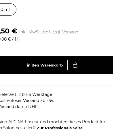
50 ml
,50 €
inkl. MwSt., ggf. zzgl.
Versand
,00 € / 1 l)
in den Warenkorb
ieferzeit: 2 bis 5 Werktage
Kostenloser Versand ab 25€
Versand durch DHL
sind ALCINA Friseur und möchten dieses Produkt für
n Salon bestellen?
Zur Professionals Seite