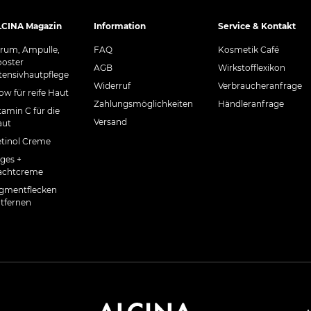
LCINA Magazin
Information
Service & Kontakt
rum, Ampulle,
FAQ
Kosmetik Café
oster
AGB
Wirkstofflexikon
tensivhautpflege
Widerruf
Verbraucheranfrage
ow für reife Haut
Zahlungsmöglichkeiten
Händleranfrage
tamin C für die
Versand
aut
tinol Creme
ges +
achtcreme
gmentflecken
tfernen