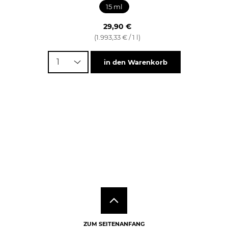
15 ml
29,90 €
(1.993,33 € / 1 l)
1
in den Warenkorb
ZUM SEITENANFANG