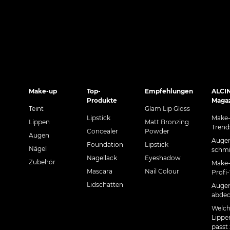
Make-up
Top-
Empfehlungen
ALCI
Produkte
Maga
Teint
Glam Lip Gloss
Lipstick
Make
Lippen
Matt Bronzing
Trend
Concealer
Powder
Augen
Auge
Foundation
Lipstick
Nägel
schm
Nagellack
Eyeshadow
Zubehör
Make
Mascara
Nail Colour
Profi
Lidschatten
Augen
abde
Welch
Lippen
passt