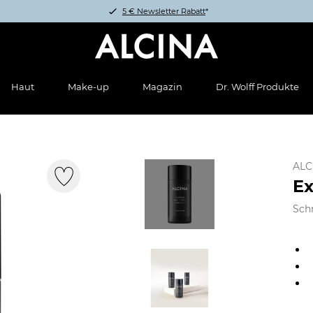
5 € Newsletter Rabatt
*
Haut
Make-up
Magazin
Dr. Wolff Produkte
ALC
Ex
Sch