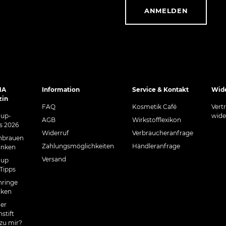
ANMELDEN
NA
Information
Service & Kontakt
Wide
zin
FAQ
Kosmetik Café
Vert
-up-
wide
AGB
Wirkstofflexikon
s 2026
Widerruf
Verbraucheranfrage
nbrauen
Zahlungsmöglichkeiten
Händleranfrage
inken
Versand
-up
-Tipps
ringe
cken
er
stift
 zu mir?