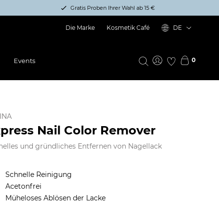
Gratis Proben Ihrer Wahl ab 15 €
Die Marke
Kosmetik Café
DE
0
Events
INA
press Nail Color Remover
nelles und gründliches Entfernen von Nagellack
Schnelle Reinigung
Acetonfrei
Müheloses Ablösen der Lacke