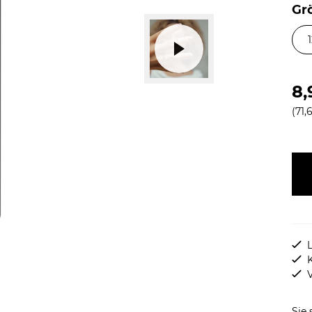
Gr
8,
(71,6
L
Sie 