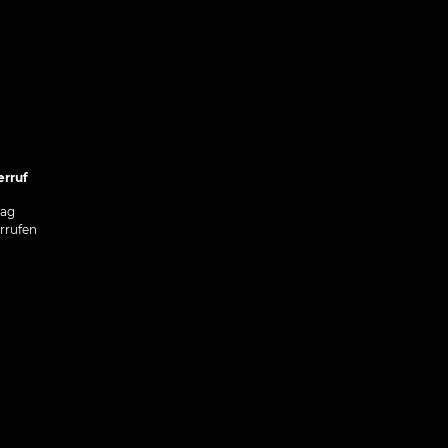
rruf
rag
rrufen