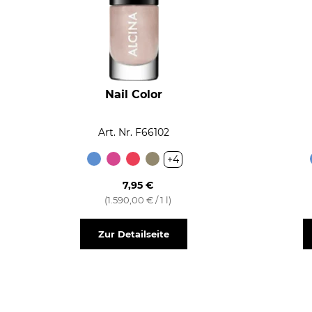
Nail Color
Art. Nr. F66102
+4
7,95 €
(1.590,00 € / 1 l)
Zur Detailseite