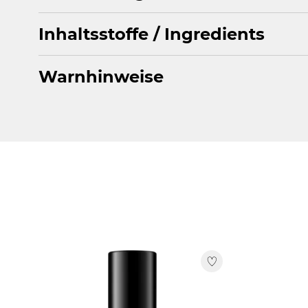
Inhaltsstoffe / Ingredients
Nagellackentferner auf ein Wattepad geben und den Na
den Nagel drücken, dann entfernen.
Warnhinweise
ETHYL ACETATE, ALCOHOL DENAT., AQUA, PARFUM,
HEXAMETHYLINDANOPYRAN, ACETYL CEDRENE.
Von Kindern fernh