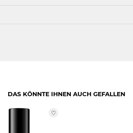
gellack sanft abwischen. Bei hartnäckigem Lack den Wattepad k
 TETRAMETHYL ACETYLOCTAHYDRONAPHTHALENES,
alten. Bei Kunstnägeln Hinweise des Herstellers beachten.
DAS KÖNNTE IHNEN AUCH GEFALLEN