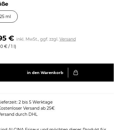
EXTE
öße
Um dieses
akzeptier
125 ml
AKZE
95 €
inkl. MwSt., ggf. zzgl.
Versand
0 € / 1 l)
in den Warenkorb
ieferzeit: 2 bis 5 Werktage
Kostenloser Versand ab 25€
Versand durch DHL
sind ALCINA Friseur und möchten dieses Produkt für