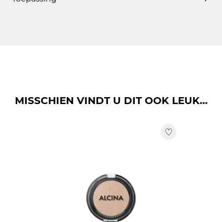
Het zachte oogschaduwsponsje van latex brengt de
oogschaduw optimaal aan en garandeert zo een
intensieve, egale verdeling van de kleur - bij nat gebruik
Lidschatten mit dem Applikator aufnehmen und sanft
wordt deze nog intenser. De applicator is uitermate
auf das Augenlid auftragen. Für weiche Übergänge den
geschikt voor het aanbrengen van shading. Ook ideaal
Lidschatten in kleinen Bewegungen ausschattieren.
geschikt voor de Creamy Eye Shadow Sticks.
MISSCHIEN VINDT U DIT OOK LEUK…