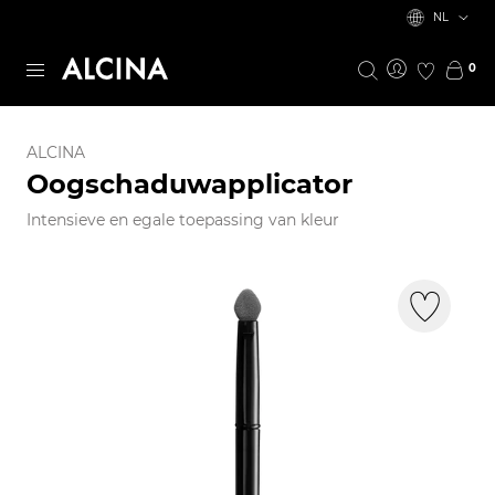
NL
0
ALCINA
Oogschaduwapplicator
Intensieve en egale toepassing van kleur