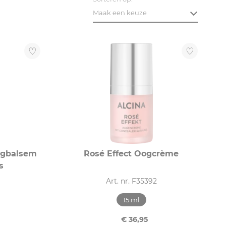
Maak een keuze
Oogbalsem
Rosé Effect Oogcrème
s
Art. nr. F35392
15 ml
€ 36,95