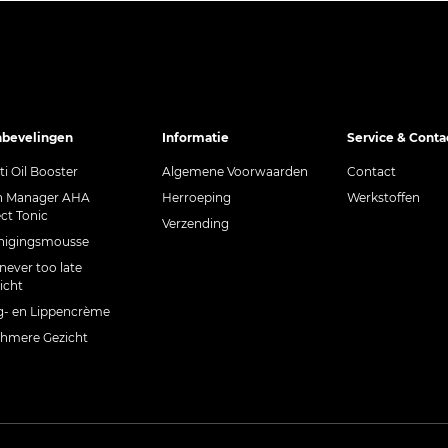
bevelingen
Informatie
Service & Conta
ti Oil Booster
Algemene Voorwaarden
Contact
n Manager AHA
Herroeping
Werkstoffen
ect Tonic
Verzending
nigingsmousse
 never too late
icht
- en Lippencrème
hmere Gezicht