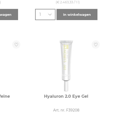
)
(€ 2.463,33 / 1 l)
1
lwagen
In winkelwagen
feïne
Hyaluron 2.0 Eye Gel
Art. nr. F39208