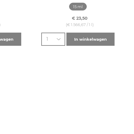
15 ml
€ 23,50
)
(€ 1.566,67 / 1 l)
1
lwagen
In winkelwagen