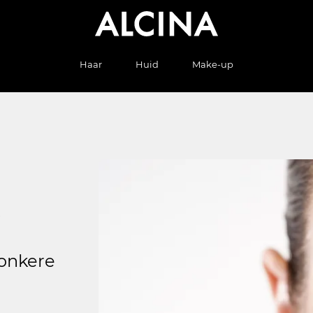
Haar
Huid
Make-up
G
donkere