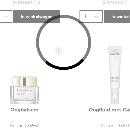
(€ 1.996,67 / 1 l)
(€ 1.790,00 / 1 l
1
In winkelwagen
In winke
Oogbalsem
Oogfluid met Ca
Art. nr. F35560
Art. nr. F35613