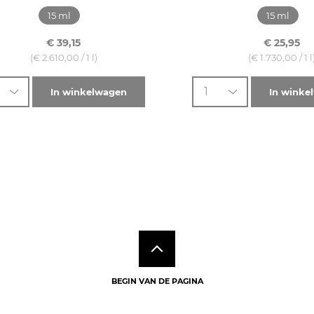
15 ml
15 ml
€ 39,15
€ 25,95
(€ 2.610,00 / 1 l)
(€ 1.730,00 / 1 l
1
In winkelwagen
In winke
BEGIN VAN DE PAGINA