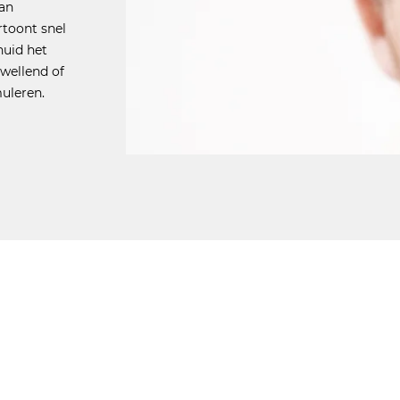
aan
rtoont snel
huid het
zwellend of
uleren.