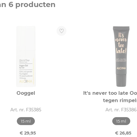
an 6 producten
Ooggel
It's never too late 
tegen rimpel
Art. nr. F35385
Art. nr. F35386
15 ml
15 ml
€ 29,95
€ 26,85