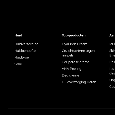
Huid
Top-producten
Aan
Huidverzorging
Hyaluron Cream
Mul
Huidbehoefte
Gezichtscrème tegen
Ski
rimpels
Eff
Huidtype
Couperose crème
Rei
Serie
AHA Peeling
It’s
Gez
Deo crème
Oog
Huidverzorging Heren
Cas