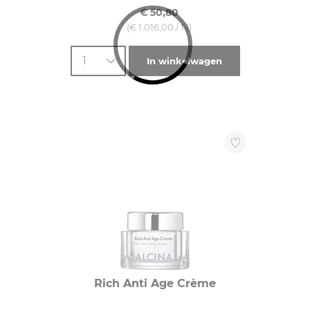
€ 50,80
(€ 1.016,00 / 1 l)
1
In winkelwagen
Rich Anti Age Crème