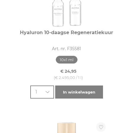
Hyaluron 10-daagse Regeneratiekuur
Art. nr. F35581
10x1 ml
€ 24,95
(€ 2.495,00 / 1 l)
1
In winkelwagen