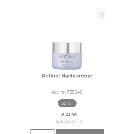
Retinol Nachtcrème
Art. nr. F35646
50 ml
€ 41,95
(€ 839,00 / 1 l)