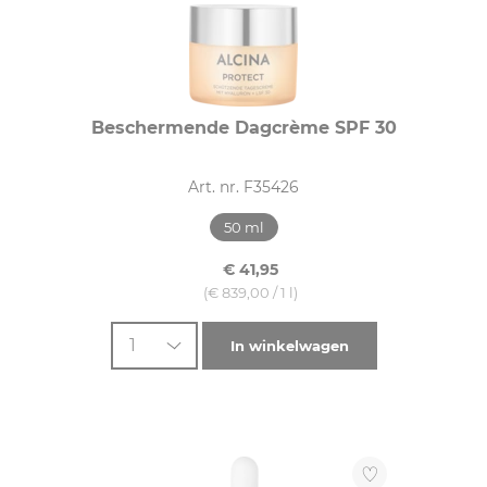
Beschermende Dagcrème SPF 30
Art. nr. F35426
50 ml
€ 41,95
(€ 839,00 / 1 l)
1
In winkelwagen