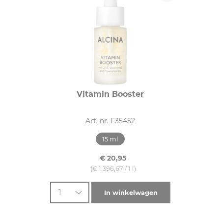
Vitamin Booster
Art. nr. F35452
15 ml
€ 20,95
(€ 1.396,67 / 1 l)
1
In winkelwagen