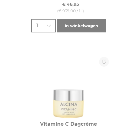
€ 46,95
(€ 939,00 / 1 l)
1
In winkelwagen
Vitamine C Dagcrème