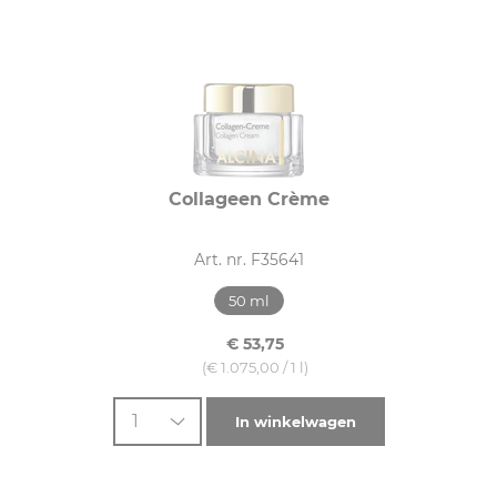
Collageen Crème
Art. nr. F35641
50 ml
€ 53,75
(€ 1.075,00 / 1 l)
1
In winkelwagen