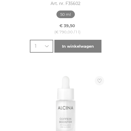
Art. nr. F35602
50 ml
€ 39,50
(€ 790,00 / 1 l)
1
In winkelwagen