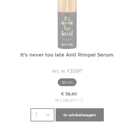
It's never too late Anti Rimpel Serum
Art. nr. F35597
30 ml
€ 38,60
(€ 1.286,67 / 1 l)
1
In winkelwagen