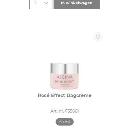
1
In winkelwagen
Rosé Effect Dagcrème
Art. nr. F35601
50 ml