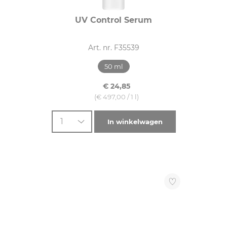
UV Control Serum
Art. nr. F35539
50 ml
€ 24,85
(€ 497,00 / 1 l)
1
In winkelwagen