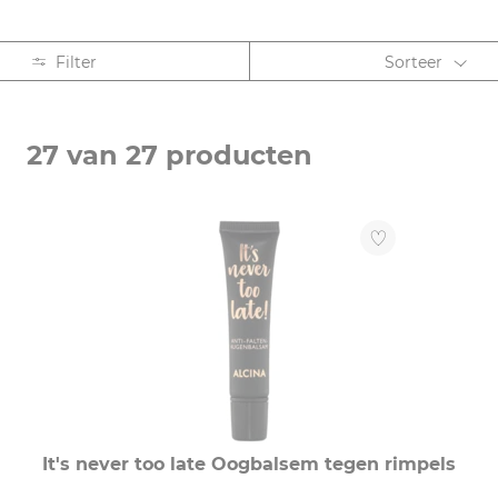
Filter
Sorteer
CATEGORIE
27 van 27 producten
Gezichtsverzorging (22)
Oogverzorging (5)
PRODUCTSOORT
Ampullen (1)
Balsem (2)
Booster (3)
Crème (14)
It's never too late Oogbalsem tegen rimpels
Gel (2)