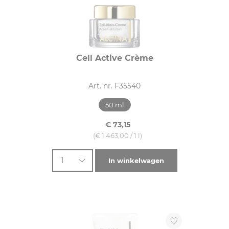
Cell Active Crème
Art. nr. F35540
50 ml
€ 73,15
(€ 1.463,00 / 1 l)
1
In winkelwagen