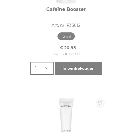
Cafeïne Booster
Art. nr. F35612
15 ml
€ 20,95
(€ 1.396,67 / 1 l)
1
In winkelwagen