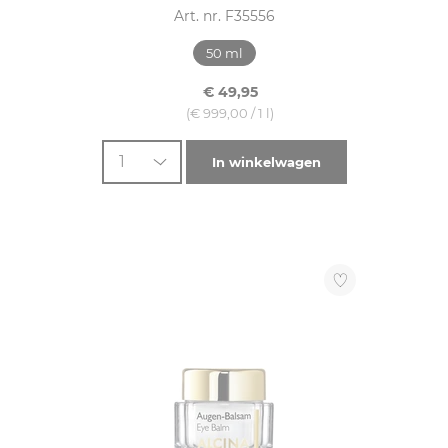
Art. nr. F35556
50 ml
€ 49,95
(€ 999,00 / 1 l)
1
In winkelwagen