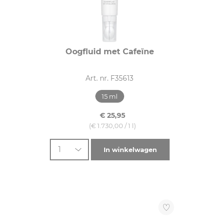
Oogfluid met Cafeïne
Art. nr. F35613
15 ml
€ 25,95
(€ 1.730,00 / 1 l)
1
In winkelwagen