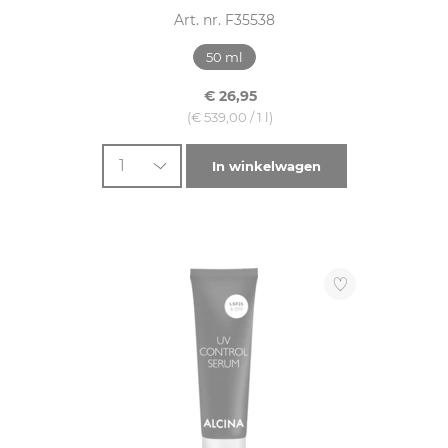
Art. nr. F35538
50 ml
€ 26,95
(€ 539,00 / 1 l)
1
In winkelwagen