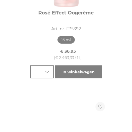
Rosé Effect Oogcrème
Art. nr. F35392
15 ml
€ 36,95
(€ 2.463,33 / 1 l)
1
In winkelwagen