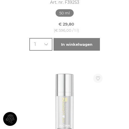
Art. nr. F39253
50 ml
€ 29,80
(€ 596,00 / 1 l)
1
In winkelwagen