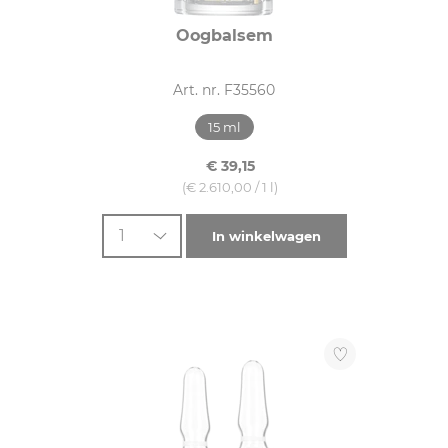
Oogbalsem
Art. nr. F35560
15 ml
€ 39,15
(€ 2.610,00 / 1 l)
1
In winkelwagen