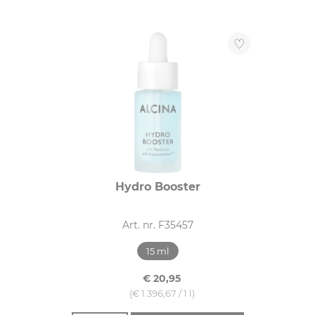
Hydro Booster
Art. nr. F35457
15 ml
€ 20,95
(€ 1.396,67 / 1 l)