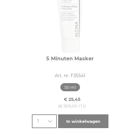
5 Minuten Masker
Art. nr. F35541
50 ml
€ 25,45
(€ 509,00 / 1 l)
1
In winkelwagen