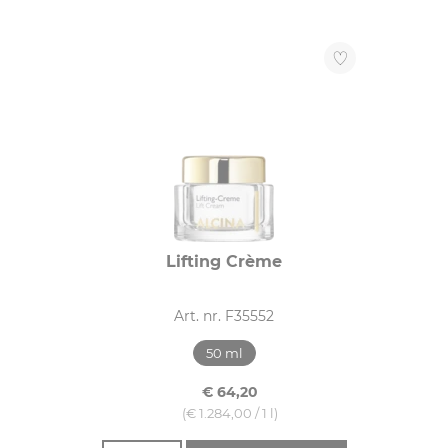
Lifting Crème
Art. nr. F35552
50 ml
€ 64,20
(€ 1.284,00 / 1 l)