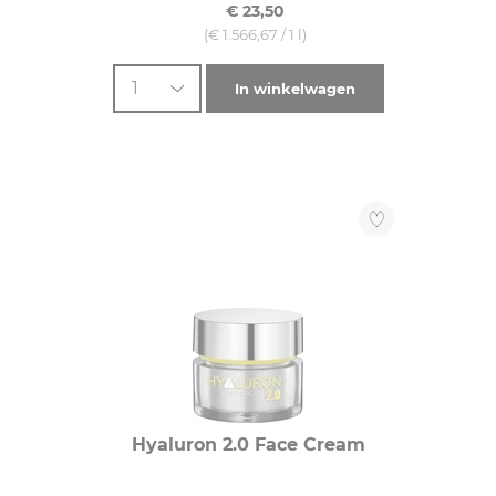
€ 23,50
(€ 1.566,67 / 1 l)
1
In winkelwagen
Hyaluron 2.0 Face Cream