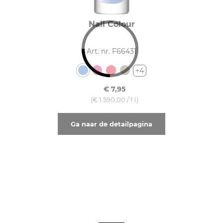
Nail Colour
Art. nr. F66431
+4
€ 7,95
(€ 1.590,00 / 1 l)
Ga naar de detailpagina