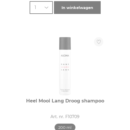
HAARDIKTE
1
In winkelwagen
dik (4)
fijn (4)
normaal (4)
Heel Mooi Lang Droog shampoo
Art. nr. F10709
200 ml