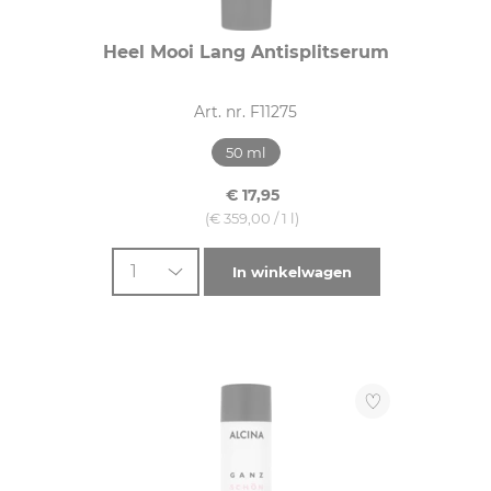
Heel Mooi Lang Antisplitserum
Art. nr. F11275
50 ml
€ 17,95
(€ 359,00 / 1 l)
1
In winkelwagen