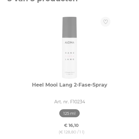
Droog shampoo (1)
Leave-In verzorging (2)
Shampoo (1)
Uit te spoelen verzorging (1)
HAARCONDITIE
Met kleur behandeld (3)
beschadigd (4)
Heel Mooi Lang 2-Fase-Spray
droog (4)
geblondeerd (4)
Art. nr. F10234
lang (4)
onbehandeld haar (3)
125 ml
Toon meer
€ 16,10
(€ 128,80 / 1 l)