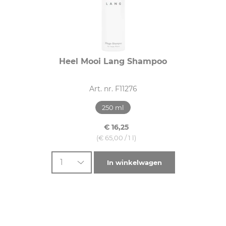
Heel Mooi Lang Shampoo
Art. nr. F11276
250 ml
€ 16,25
(€ 65,00 / 1 l)
1
In winkelwagen