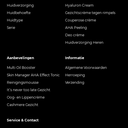
Huidverzorging
Hyaluron Cream
Huidbehoefte
Gezichtscrème tegen rimpels
Huidtype
Couperose crème
Serie
AHA Peeling
Deo crème
Huidverzorging Heren
Aanbevelingen
Informatie
Multi Oil Booster
Algemene Voorwaarden
Skin Manager AHA Effect Tonic
Herroeping
Reinigingsmousse
Verzending
It’s never too late Gezicht
Oog- en Lippencrème
Cashmere Gezicht
Service & Contact