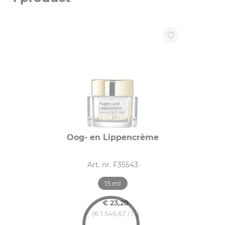
Crème (1)
BEHOEFTE VAN DE HUID
Droogte (1)
HUIDTYPE
Droge huid (1)
Rijpe huid (1)
Oog- en Lippencrème
Art. nr. F35543
15 ml
€ 23,20
(€ 1.546,67 / 1 l)