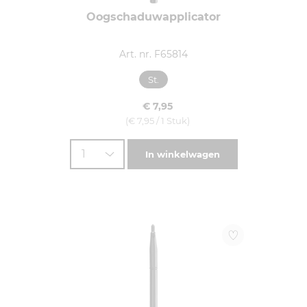
Oogschaduwapplicator
Art. nr. F65814
St.
€ 7,95
(€ 7,95 / 1 Stuk)
1
In winkelwagen