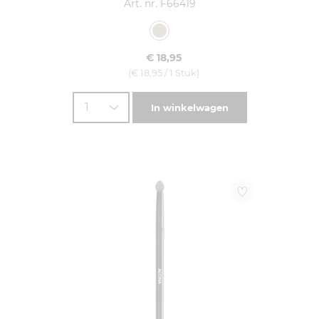
Art. nr. F66419
€ 18,95
(€ 18,95 / 1 Stuk)
1
In winkelwagen