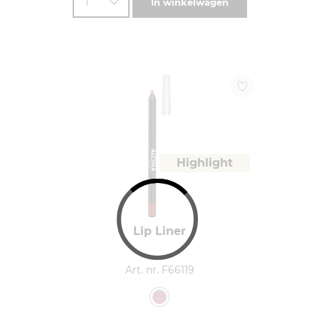
1
In winkelwagen
Highlight
Lip Liner
Art. nr. F66119