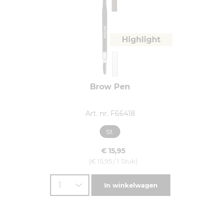
Highlight
Brow Pen
Art. nr. F66418
St.
€ 15,95
(€ 15,95 / 1 Stuk)
1
In winkelwagen