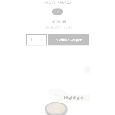
Art. nr. F66423
St.
€ 26,95
(€ 26,95 / 1 Stuk)
1
In winkelwagen
Highlight