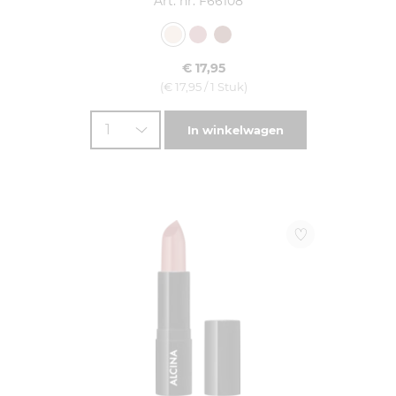
Art. nr. F66108
€ 17,95
(€ 17,95 / 1 Stuk)
1
In winkelwagen