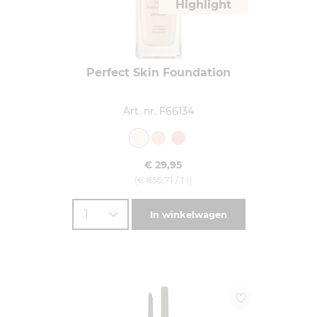
Highlight
Perfect Skin Foundation
Art. nr. F66134
€ 29,95
(€ 855,71 / 1 l)
1
In winkelwagen