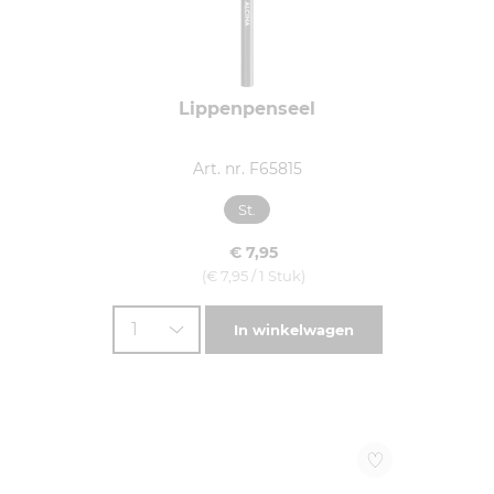
Lippenpenseel
Art. nr. F65815
St.
€ 7,95
(€ 7,95 / 1 Stuk)
1
In winkelwagen