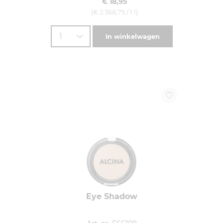
€ 18,95
(€ 2.368,75 / 1 l)
1
In winkelwagen
Eye Shadow