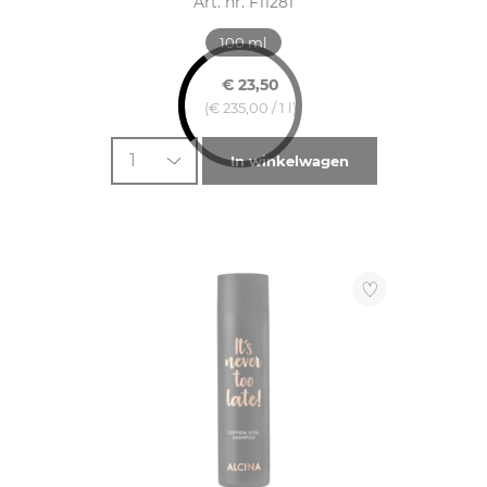
Art. nr. F11281
100 ml
€ 23,50
(€ 235,00 / 1 l)
1
In winkelwagen