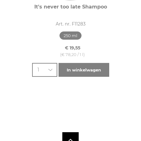
It's never too late Shampoo
Art. nr. F11283
250 ml
€ 19,55
(€ 78,20 / 1 l)
1
In winkelwagen