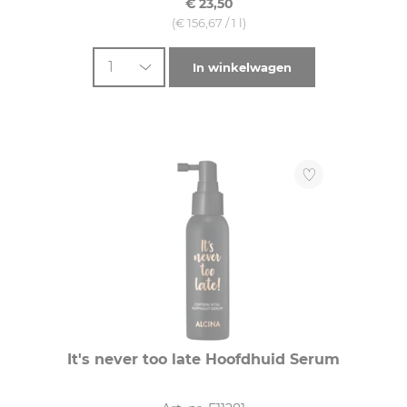
€ 23,50
HAARDIKTE
(€ 156,67 / 1 l)
dik (3)
1
In winkelwagen
fijn (3)
normaal (3)
It's never too late Hoofdhuid Serum