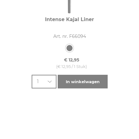
Intense Kajal Liner
Art. nr. F66094
€ 12,95
(€ 12,95 / 1 Stuk)
1
In winkelwagen