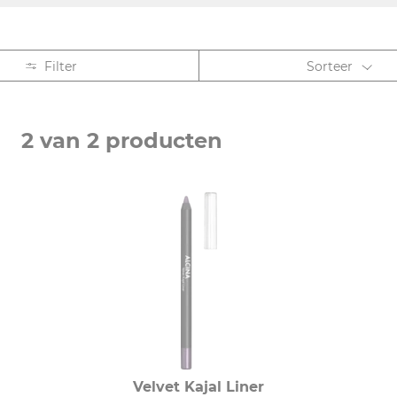
Filter
Sorteer
EFFECT
2 van 2 producten
Long lasting (2)
condenserend (1)
glanzend (1)
matterend (1)
rijkelijk gepigmenteerd (2)
Velvet Kajal Liner