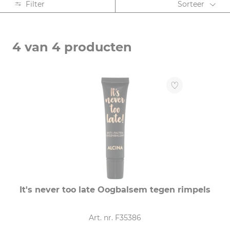
Filter
Sorteer
CATEGORIE
4 van 4 producten
Gezichtsreiniging (1)
Gezichtsverzorging (2)
Oogverzorging (1)
PRODUCTSOORT
Balsem (1)
Crème (1)
Serum (1)
It's never too late Oogbalsem tegen rimpels
Tonic (1)
Art. nr. F35386
BEHOEFTE VAN DE HUID