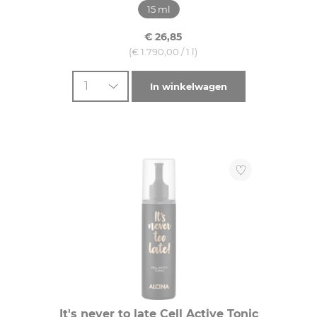
15 ml
Anti-Aging (3)
€ 26,85
Vochtgehalte (1)
(€ 1.790,00 / 1 l)
1
In winkelwagen
HUIDTYPE
Droge huid (2)
Gevoelige huid (1)
Normale huid (4)
Rijpe huid (4)
It's never to late Cell Active Tonic