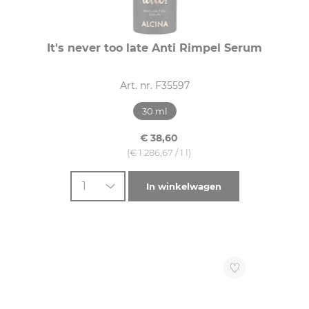
It's never too late Anti Rimpel Serum
Art. nr. F35597
30 ml
€ 38,60
(€ 1.286,67 / 1 l)
1
In winkelwagen