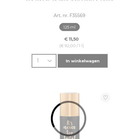
Art. nr. F35569
125 ml
€ 11,50
(€ 92,00 / 1 l)
1
In winkelwagen