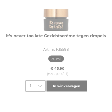
It's never too late Gezichtscrème tegen rimpels
Art. nr. F35598
50 ml
€ 45,90
(€ 918,00 / 1 l)
1
In winkelwagen