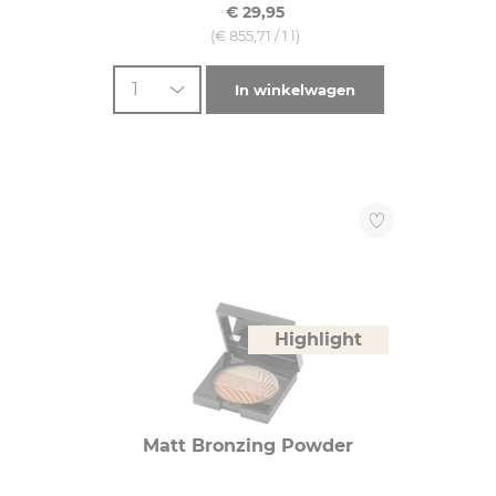
€ 29,95
(€ 855,71 / 1 l)
1
In winkelwagen
Highlight
Matt Bronzing Powder