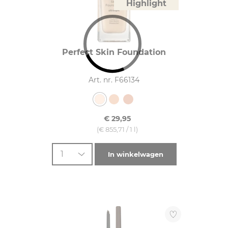
Highlight
Perfect Skin Foundation
Art. nr. F66134
€ 29,95
(€ 855,71 / 1 l)
1
In winkelwagen