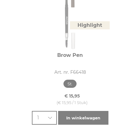
Highlight
Brow Pen
Art. nr. F66418
St.
€ 15,95
(€ 15,95 / 1 Stuk)
1
In winkelwagen