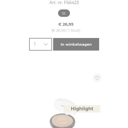
Art. nr. F66423
St.
€ 26,95
(€ 26,95 / 1 Stuk)
1
In winkelwagen
Highlight