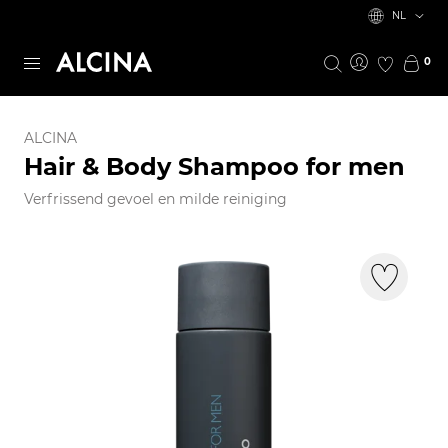
NL
0
ALCINA
Hair & Body Shampoo for men
Verfrissend gevoel en milde reiniging