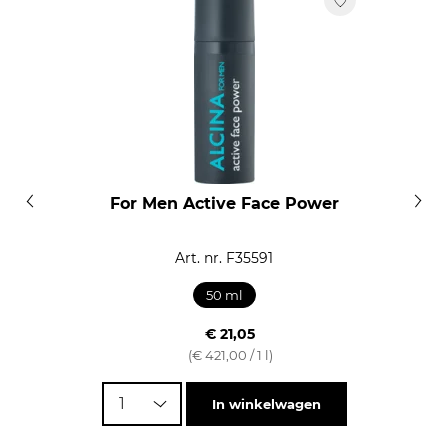
CI 42090, CI 47005.
For Men Active Face Power
Art. nr. F35591
50 ml
€ 21,05
(€ 421,00 / 1 l)
1
In winkelwagen