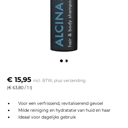
Om
€ 15,95
incl. BTW, plus
verzending
(€ 63,80 / 1 l)
Voor een verfrissend, revitaliserend gevoel
Milde reiniging en hydratatie van huid en haar
Ideaal voor dagelijks gebruik