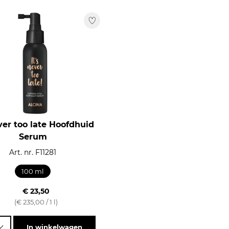
10
ever too late Hoofdhuid
Serum
Art. nr. F11281
100 ml
€ 23,50
(€ 235,00 / 1 l)
In winkelwagen