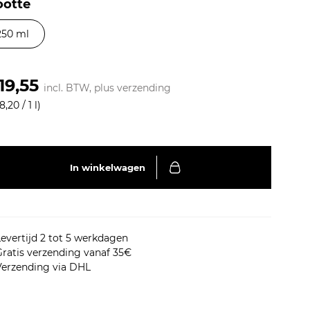
, moet u externe cookies
ootte
250 ml
MEER INFORMATIE
19,55
incl. BTW, plus
verzending
,20 / 1 l)
In winkelwagen
evertijd 2 tot 5 werkdagen
ratis verzending vanaf 35€
Verzending via DHL