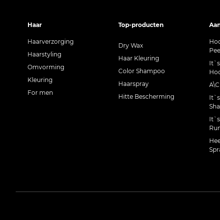
Haar
Top-producten
Aan
Haarverzorging
Hoo
Dry Wax
Pee
Haarstyling
Haar Kleuring
It`
Omvorming
Color Shampoo
Hoo
Kleuring
Haarspray
A\
For men
Hitte Bescherming
It`
Sh
It`
Run
Hee
Spr