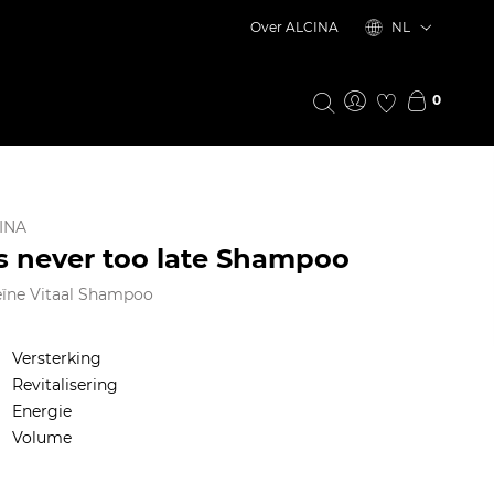
Over ALCINA
NL
0
INA
's never too late Shampoo
eïne Vitaal Shampoo
Versterking
Revitalisering
Energie
Volume
OUD LADEN