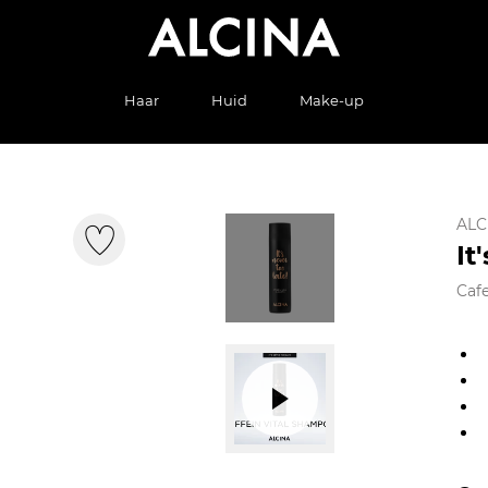
Haar
Huid
Make-up
ALC
It
Caf
EXTERNE INH