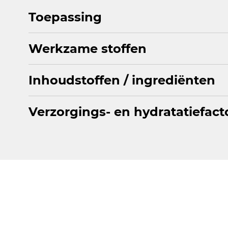
Toepassing
Werkzame stoffen
Verdeel de shampoo gelijkmatig in vochtig haar en sch
Inhoudstoffen / ingrediënten
Cafeïne
,
Panthenol
,
Co-enzym Q10
,
Niacinamide
,
Zi
Verzorgings- en hydratatiefact
AQUA, SODIUM LAURETH SULFATE, PEG-3 DISTEARAT
LAURETH SULFOSUCCINATE, CAFFEINE, SODIUM COCO
CITRIC ACID, PANTHENOL, PEG-200 HYDROGENATED G
Op deze schaal worden de producten geclassificeerd op 
POLYQUATERNIUM-10, POLYQUATERNIUM-7, PEG-7 GLY
haar - ongeacht welke behoeften uw haar heeft. Een hog
BENZOATE, POTASSIUM SORBATE, PARFUM, TETRAM
hydraterende spray voor de vitalisatie van droog, verm
LIMONENE, LINALYL ACETATE.
Verzorgingsfactor
1
2
3
4
5
6
7
8
9