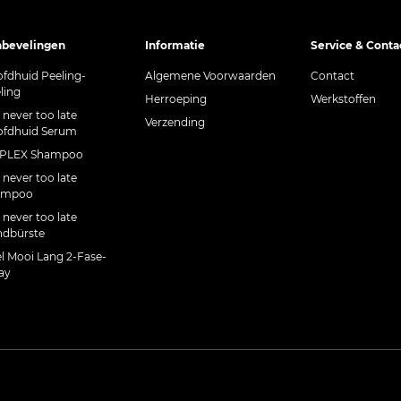
bevelingen
Informatie
Service & Conta
fdhuid Peeling-
Algemene Voorwaarden
Contact
ling
Herroeping
Werkstoffen
s never too late
Verzending
fdhuid Serum
CPLEX Shampoo
s never too late
ampoo
s never too late
dbürste
l Mooi Lang 2-Fase-
ay