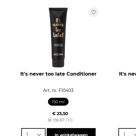
Hydratatiefactor
1
2
3
4
5
6
7
8
9
It's never too late Conditioner
It's n
Art. nr. F10403
150 ml
€ 23,50
(€ 156,67 / 1 l)
1
1
In winkelwagen