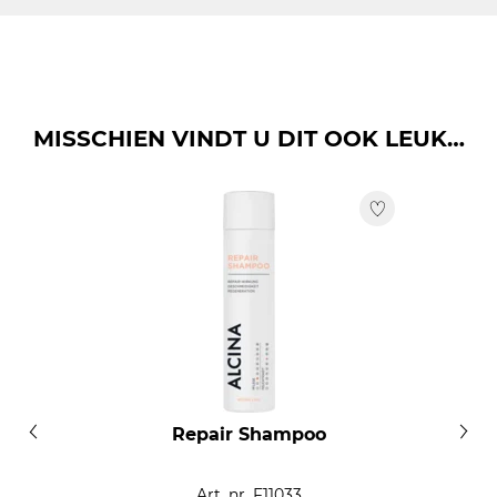
OIL, PHENOXYETHANOL, METHYLPARABEN,
basis van vocht en verzorging. Zo vindt u de perfecte
ETHYLPARABEN, PROPYLPARABEN, PARFUM,
verzorging voor uw haar - ongeacht welke behoeften uw
DIMETHYL PHENETHYL ACETATE.
haar heeft. Een hoge vochtwaarde staat voor een sterk
hydraterend product: bijvoorbeeld de hydraterende
spray voor de vitalisatie van droog, vermoeid haar met
MISSCHIEN VINDT U DIT OOK LEUK…
de waarde 9.
Verzorgingsfactor
1
2
3
4
5
6
7
8
9
10
Hydratatiefactor
1
2
3
4
5
6
7
8
9
10
Repair Shampoo
Art. nr. F11033