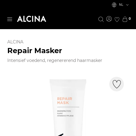
NL
0
ALCINA
Repair Masker
Intensief voedend, regenererend haarmasker