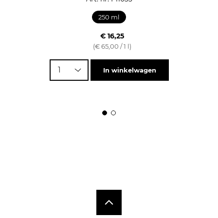
250 ml
€ 16,25
(€ 65,00 / 1 l)
1
In winkelwagen