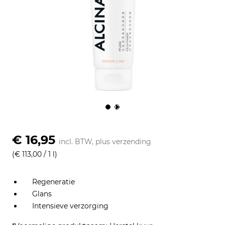
Om
€ 16,95
incl. BTW, plus
verzending
(€ 113,00 / 1 l)
Regeneratie
Glans
Intensieve verzorging