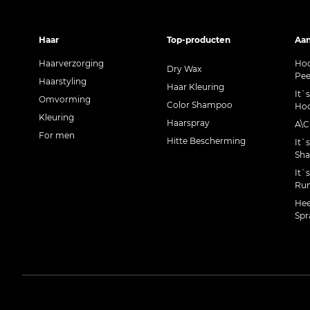
Haar
Top-producten
Aan
Haarverzorging
Hoo
Dry Wax
Pee
Haarstyling
Haar Kleuring
It`
Omvorming
Color Shampoo
Hoo
Kleuring
Haarspray
A\
For men
Hitte Bescherming
It`
Sh
It`
Run
Hee
Spr