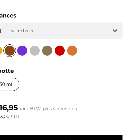
Om deze v
acceptere
ances
ACCE
warm bruin
ootte
150 ml
16,95
incl. BTW, plus
verzending
3,00 / 1 l)