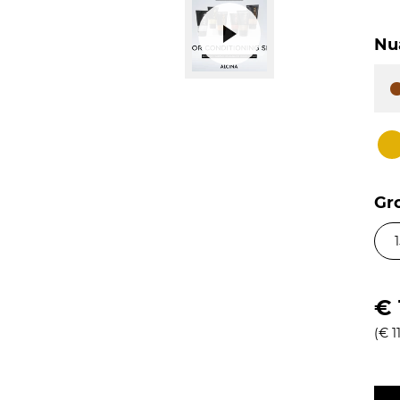
Nu
Gr
€ 
(€ 11