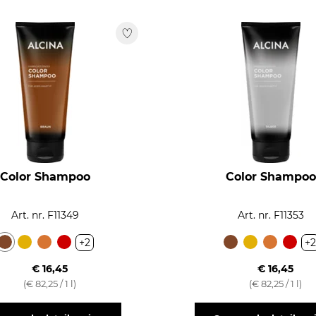
Color Shampoo
Color Shampoo
Art. nr. F11349
Art. nr. F11353
+2
+2
€ 16,45
€ 16,45
(€ 82,25 / 1 l)
(€ 82,25 / 1 l)