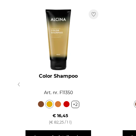
Color Shampoo
Art. nr. F11350
+2
€ 16,45
(€ 82,25 / 1 l)