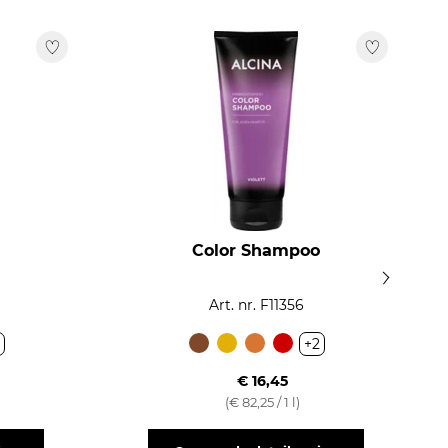
Color Shampoo
Art. nr. F11356
+2
€ 16,45
(€ 82,25 / 1 l)