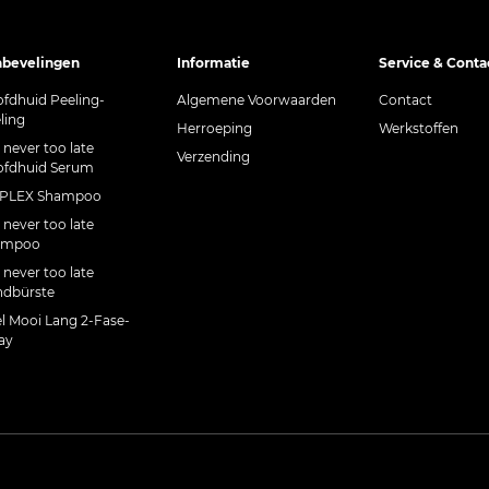
bevelingen
Informatie
Service & Conta
fdhuid Peeling-
Algemene Voorwaarden
Contact
ling
Herroeping
Werkstoffen
s never too late
Verzending
fdhuid Serum
CPLEX Shampoo
s never too late
ampoo
s never too late
dbürste
l Mooi Lang 2-Fase-
ay