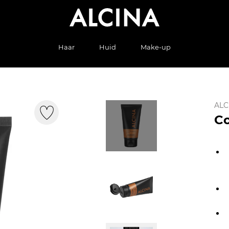
Haar
Huid
Make-up
ALC
Co