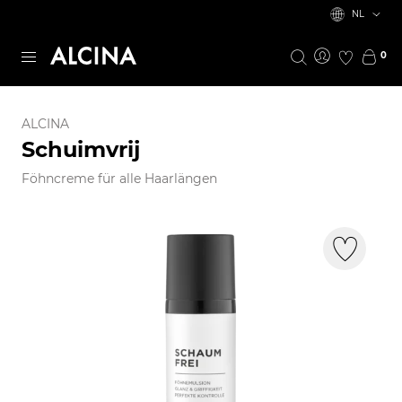
NL
0
ALCINA
Schuimvrij
Föhncreme für alle Haarlängen