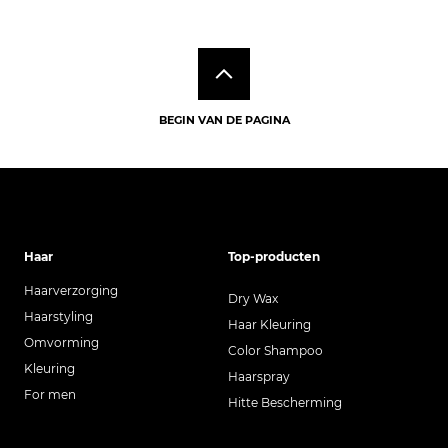
nadat het product is gebruikt. Een holdfactor minder
ISOMETHYL IONONE, GERANIOL, PINENE, GERANYL
dan 5 betekent minder stevigheid en dus een grotere
ACETATE.
stylingflexibiliteit. Een hold factor groter dan 5 betekent
een grotere stevigheid en minder flexibiliteit van het
kapsel.
BEGIN VAN DE PAGINA
Hold-factor
1
2
3
4
5
6
7
8
9
10
Haar
Top-producten
Haarverzorging
Dry Wax
Haarstyling
Haar Kleuring
Omvorming
Color Shampoo
Kleuring
Haarspray
For men
Hitte Bescherming