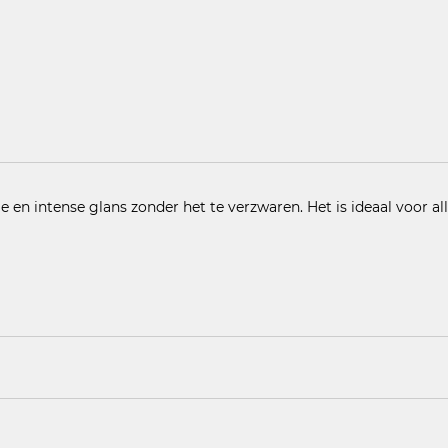
en intense glans zonder het te verzwaren. Het is ideaal voor al
 naar beneden. Verdeel, afhankelijk van de haarlengte, een hoev
et uitspoelen.
IUM-11, PANTHENOL, PEG-40 HYDROGENATED CASTOR OIL, TR