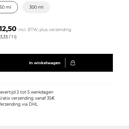
150 ml
300 ml
12,50
incl. BTW, plus
verzending
,33 / 1 l)
In winkelwagen
evertijd 2 tot 5 werkdagen
ratis verzending vanaf 35€
Verzending via DHL