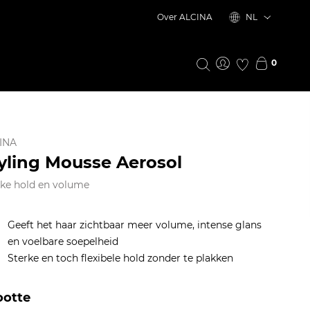
Over ALCINA
NL
0
INA
yling Mousse Aerosol
rke hold en volume
Geeft het haar zichtbaar meer volume, intense glans
en voelbare soepelheid
Sterke en toch flexibele hold zonder te plakken
ootte