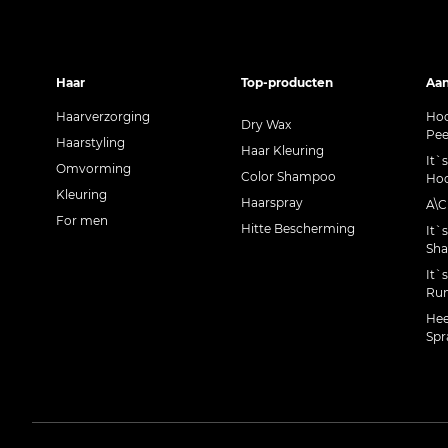
Haar
Top-producten
Aan
Haarverzorging
Hoo
Dry Wax
Pee
Haarstyling
Haar Kleuring
It`
Omvorming
Color Shampoo
Hoo
Kleuring
Haarspray
A\
For men
Hitte Bescherming
It`
Sh
It`
Run
Hee
Spr