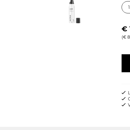
€ 
(€ 83
L
G