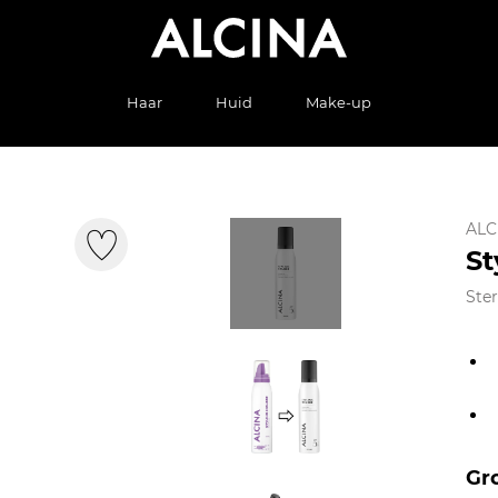
Haar
Huid
Make-up
ALC
St
Ste
Gr