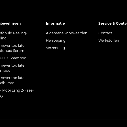
bevelingen
Informatie
Service & Conta
fdhuid Peeling-
Algemene Voorwaarden
Contact
ling
Herroeping
Werkstoffen
s never too late
Verzending
fdhuid Serum
CPLEX Shampoo
s never too late
ampoo
s never too late
dbürste
l Mooi Lang 2-Fase-
ay