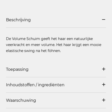
Beschrijving
De Volume Schuim geeft het haar een natuurlijke
veerkracht en meer volume. Het haar krijgt een mooie
elastische swing na het föhnen.
Toepassing
Inhoudstoffen / ingrediënten
Goed schudden voor gebruik. Richt de flacon met de kop
naar beneden. Verdeel, afhankelijk van de haarlengte, 2-4
porties ter grootte van een walnoot gelijkmatig in
Waarschuwing
AQUA, BUTANE, PROPANE, ISOBUTANE,
vochtig haar. Niet uitspoelen.
POLYQUATERNIUM-11, PANTHENOL, PEG-40