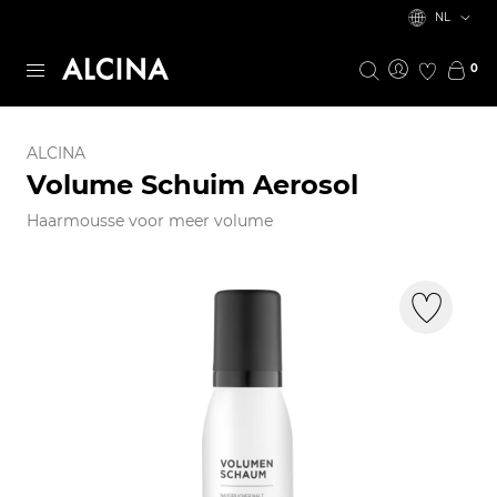
NL
0
ALCINA
Volume Schuim Aerosol
Haarmousse voor meer volume