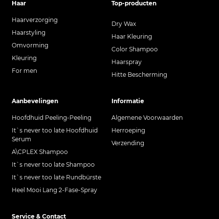
Haar
Top-producten
Haarverzorging
Dry Wax
Haarstyling
Haar Kleuring
Omvorming
Color Shampoo
Kleuring
Haarspray
For men
Hitte Bescherming
Aanbevelingen
Informatie
Hoofdhuid Peeling-Peeling
Algemene Voorwaarden
It`s never too late Hoofdhuid
Herroeping
Serum
Verzending
A\CPLEX Shampoo
It`s never too late Shampoo
It`s never too late Rundbürste
Heel Mooi Lang 2-Fase-Spray
Service & Contact