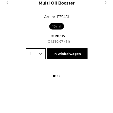
Multi Oil Booster
Art. nr. F35451
15 ml
€ 20,95
(€ 1.396,67 / 1 l)
1
In winkelwagen