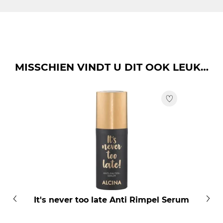
AQUA, GLYCERIN, CETEARYL ISONONANOATE,
SQUALANE, GLYCERYL STEARATE, CETYL ALCOHOL,
PEG-100 STEARATE, PROPYLENE GLYCOL, TOCOPHERYL
ACETATE, PANTHENOL, DIMETHICONE, XANTHAN GUM,
VITIS VINIFERA VINE EXTRACT, UBIQUINONE,
PHENOXYETHANOL, METHYLPARABEN, ETHYLPARABEN,
MISSCHIEN VINDT U DIT OOK LEUK…
PROPYLPARABEN, PARFUM, LIMONENE, CITRUS
AURANTIUM PEEL OIL, CITRONELLOL, LINALOOL,
GERANIOL, CITRUS LIMON PEEL OIL, GERANYL ACETATE,
LINALYL ACETATE, ALPHA-ISOMETHYL IONONE,
DIMETHYL PHENETHYL ACETATE, CI 16035.
It's never too late Anti Rimpel Serum