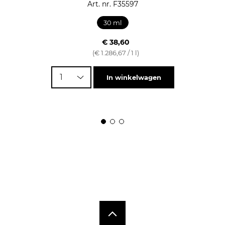
Art. nr. F35597
30 ml
€ 38,60
(€ 1.286,67 / 1 l)
1
In winkelwagen