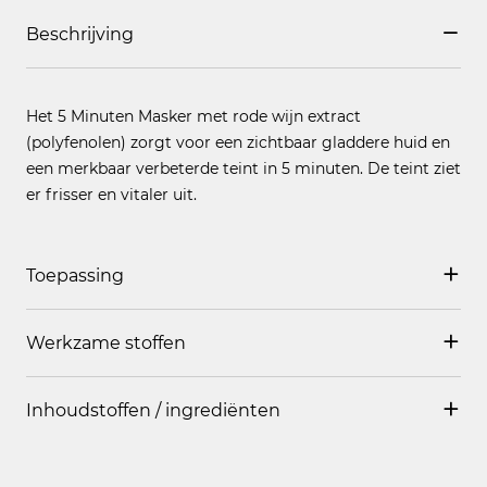
Beschrijving
Het 5 Minuten Masker met rode wijn extract
(polyfenolen) zorgt voor een zichtbaar gladdere huid en
een merkbaar verbeterde teint in 5 minuten. De teint ziet
er frisser en vitaler uit.
Toepassing
Werkzame stoffen
Breng een dun laagje van het masker aan, laat het 5
minuten inwerken en verwijder het teveel met een
tissue. Indien nodig, breng er een gezichtscrème over
Inhoudstoffen / ingrediënten
Rode wijn extract ( Polyfenolen)
aan.