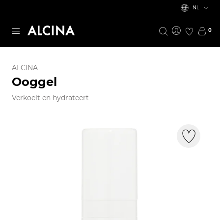
NL
0
ALCINA
Ooggel
Verkoelt en hydrateert