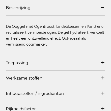
Beschrijving
De Ooggel met Ogentroost, Lindebloesem en Panthenol
revitaliseert vermoeide ogen. De gel hydrateert, verkoelt
en heeft een ontzwellend effect. Ook ideaal als
verfrissend oogmasker.
Toepassing
Werkzame stoffen
Breng 's morgens en/of 's avonds een dun laagje aan
rond de ogen op de gereinigde huid.
Inhoudstoffen / ingrediënten
Ogentroost
,
Lindebloesem distillaat
,
Panthenol
Als masker: royaal aanbrengen, na 10 minuten de
overtollige crème verwijderen met een tissue.
Rijkheidsfactor