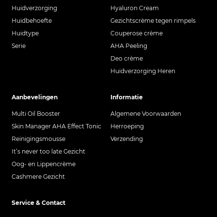
Huidverzorging
Hyaluron Cream
Huidbehoefte
Gezichtscrème tegen rimpels
Huidtype
Couperose crème
Serie
AHA Peeling
Deo crème
Huidverzorging Heren
Aanbevelingen
Informatie
Multi Oil Booster
Algemene Voorwaarden
Skin Manager AHA Effect Tonic
Herroeping
Reinigingsmousse
Verzending
It’s never too late Gezicht
Oog- en Lippencrème
Cashmere Gezicht
Service & Contact