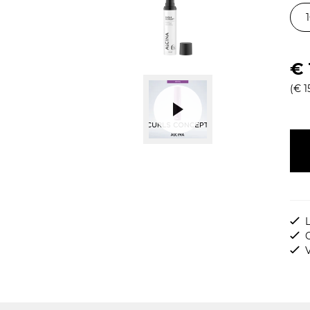
€ 
(€ 1
L
G