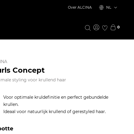
Over ALCINA
NL
0
INA
rls Concept
male styling voor krullend haar
Voor optimale kruldefinitie en perfect gebundelde
krullen.
Ideaal voor natuurlijk krullend of gerestyled haar.
ootte