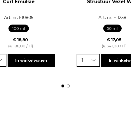
Curl Emulsie
Structuur Vezel 
Art. nr. F10805
Art. nr. F11258
100 ml
50 ml
€ 18,80
€ 17,05
(€ 188,00 / 1 l)
(€ 341,00 / 1 l)
1
In winkelwagen
In winkel