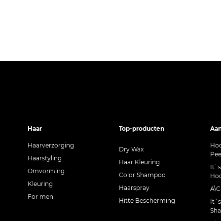
Haar
Top-producten
Aan
Haarverzorging
Hoo
Dry Wax
Pee
Haarstyling
Haar Kleuring
It`
Omvorming
Color Shampoo
Hoo
Kleuring
Haarspray
A\
For men
Hitte Bescherming
It`
Sh