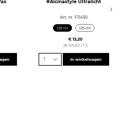
Wax
#Alcinastyle Ultralicht
Art. nr. F11430
125 ml
125 ml
€ 13,20
(€ 105,60 / 1 l)
1
wagen
In winkelwagen