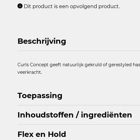
Dit product is een opvolgend product.
Beschrijving
Curls Concept geeft natuurlijk gekruld of gerestyled haa
veerkracht.
Toepassing
Inhoudstoffen / ingrediënten
1. Doe een hoeveelheid Curls Concept ter grootte van ee
2. Wrijf Curls Concept in de handpalmen.
Flex en Hold
AQUA, CETYL ALCOHOL, CETEARYL ALCOHOL, OLETH-1