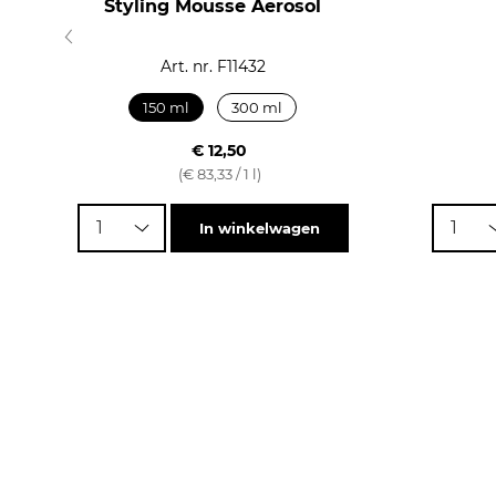
Styling Mousse Aerosol
Art. nr. F11432
150 ml
300 ml
€ 12,50
(€ 83,33 / 1 l)
1
1
In winkelwagen