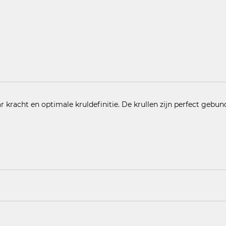
r kracht en optimale kruldefinitie. De krullen zijn perfect gebun
n hazelnoot in je hand.
0, PEG-6, ACRYLATES COPOLYMER, OLETH-20, GLYCERIN, CET