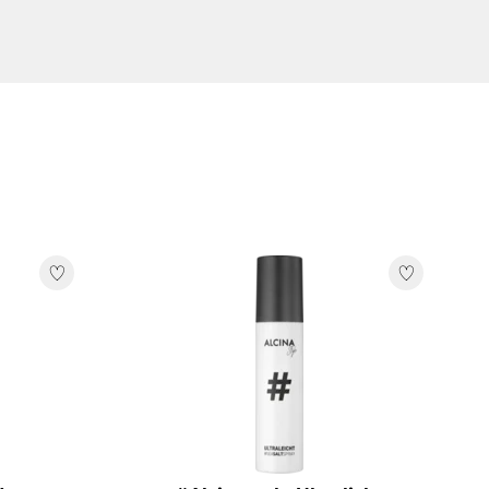
HYL
OL,
 dat het
OL,
ng
,
re
A-