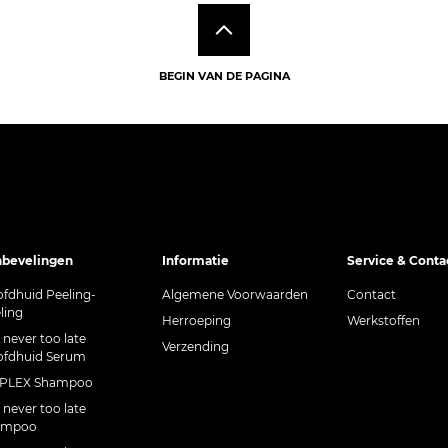
BEGIN VAN DE PAGINA
bevelingen
Informatie
Service & Conta
fdhuid Peeling-
Algemene Voorwaarden
Contact
ling
Herroeping
Werkstoffen
s never too late
Verzending
fdhuid Serum
CPLEX Shampoo
s never too late
ampoo