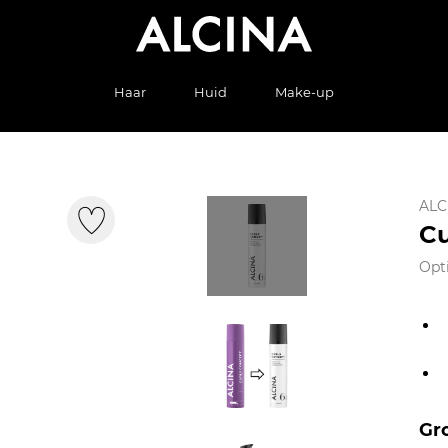
Haar
Huid
Make-up
ALC
Cu
Opti
Gr